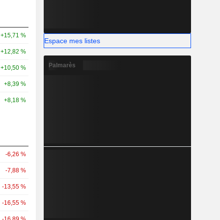
+15,71 %
Espace mes listes
+12,82 %
Palmarès
+10,50 %
+8,39 %
+8,18 %
-6,26 %
-7,88 %
-13,55 %
-16,55 %
-16,89 %