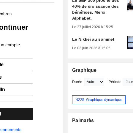
Le S&P 500 proche des
40% de croissance des
bénéfices. Merci
membres
Alphabet.
ontinuer
Le 27 juillet 2026 à 15:25
Le Nikkei au sommet
 un compte
Le 03 juin 2026 à 15:05
le
Graphique
e
Durée
Période
dIn
N225: Graphique dynamique
l
Palmarès
abonnements