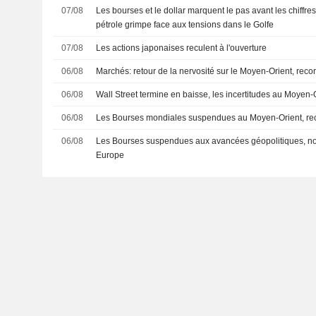
07/08
Les bourses et le dollar marquent le pas avant les chiffres
pétrole grimpe face aux tensions dans le Golfe
07/08
Les actions japonaises reculent à l'ouverture
06/08
Marchés: retour de la nervosité sur le Moyen-Orient, rec
06/08
Wall Street termine en baisse, les incertitudes au Moyen-
06/08
Les Bourses mondiales suspendues au Moyen-Orient, re
06/08
Les Bourses suspendues aux avancées géopolitiques, n
Europe