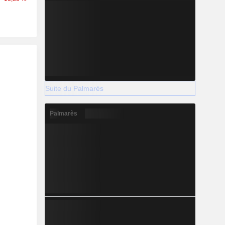
Suite du Palmarès
Palmarès