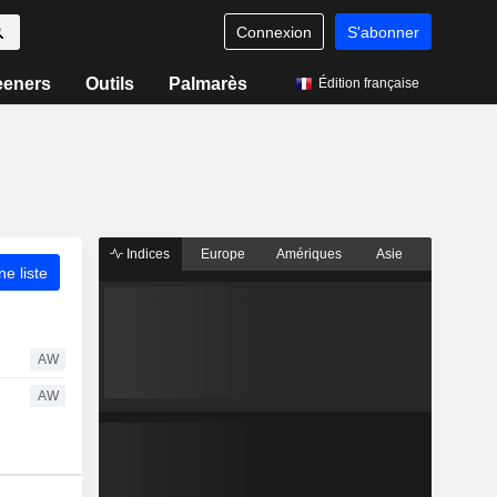
Connexion
S'abonner
eeners
Outils
Palmarès
Édition française
Indices
Europe
Amériques
Asie
ne liste
AW
AW