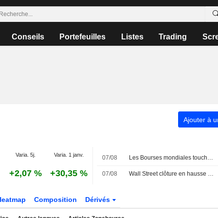
Conseils
Portefeuilles
Listes
Trading
Scr
Ajouter à u
Varia. 5j.
Varia. 1 janv.
07/08
Les Bourses mondiales touchent des sommets après l'emploi américain
+2,07 %
+30,35 %
07/08
Wall Street clôture en hausse après l'emploi américain
Heatmap
Composition
Dérivés