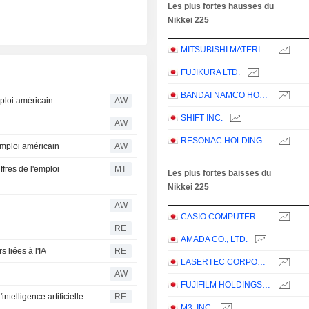
Les plus fortes hausses du
Nikkei 225
MITSUBISHI MATERIALS CORPORATION
FUJIKURA LTD.
BANDAI NAMCO HOLDINGS INC.
ploi américain
AW
SHIFT INC.
AW
RESONAC HOLDINGS CORPORATION
emploi américain
AW
ffres de l'emploi
MT
Les plus fortes baisses du
Nikkei 225
AW
CASIO COMPUTER CO.,LTD.
RE
AMADA CO., LTD.
 liées à l'IA
RE
LASERTEC CORPORATION
AW
FUJIFILM HOLDINGS CORPORATION
ntelligence artificielle
RE
M3, INC.