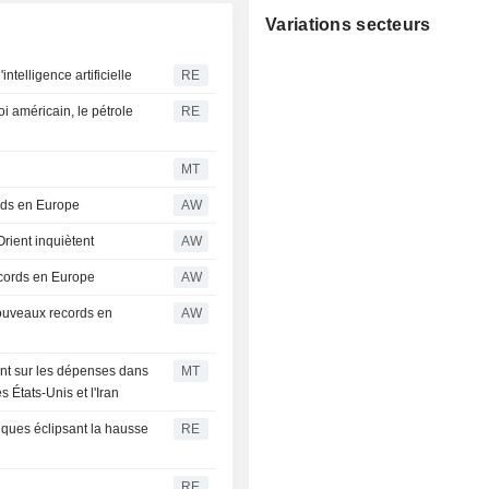
Variations secteurs
ntelligence artificielle
RE
 américain, le pétrole
RE
MT
ords en Europe
AW
Orient inquiètent
AW
cords en Europe
AW
ouveaux records en
AW
gent sur les dépenses dans
MT
s États-Unis et l'Iran
iques éclipsant la hausse
RE
RE