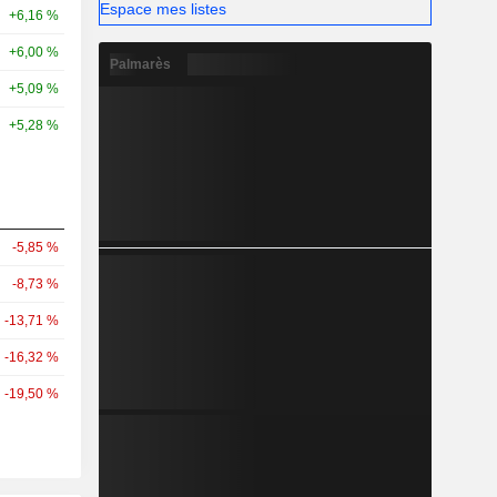
Espace mes listes
+6,16 %
+6,00 %
Palmarès
+5,09 %
+5,28 %
-5,85 %
-8,73 %
-13,71 %
-16,32 %
-19,50 %