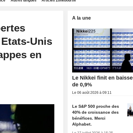
dice
Autres langues
Articles Zonebourse
A la une
pertes
s Etats-Unis
rappes en
Le Nikkei finit en baisse
de 0,9%
Le 06 août 2026 à 09:11
Le S&P 500 proche des
40% de croissance des
bénéfices. Merci
Alphabet.