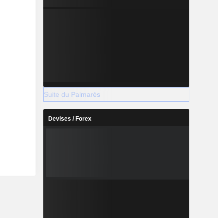
Suite du Palmarès
Devises / Forex