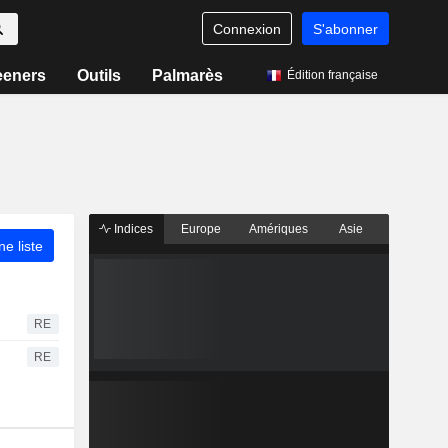
Connexion
S'abonner
eeners
Outils
Palmarès
Édition française
Indices
Europe
Amériques
Asie
ne liste
RE
RE