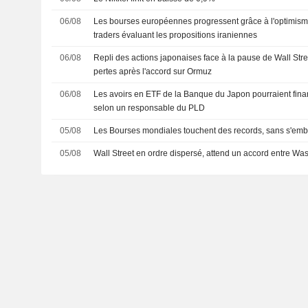
06/08
Les bourses européennes progressent grâce à l'optimisme 
traders évaluant les propositions iraniennes
06/08
Repli des actions japonaises face à la pause de Wall Stre
pertes après l'accord sur Ormuz
06/08
Les avoirs en ETF de la Banque du Japon pourraient fina
selon un responsable du PLD
05/08
Les Bourses mondiales touchent des records, sans s'emba
05/08
Wall Street en ordre dispersé, attend un accord entre Wa