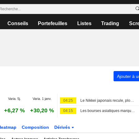
Conseils
Portefeuilles
Listes
Trading
Scr
Ajouter à u
Varia. 5j.
Varia. 1 janv.
04:25
Le Nikkei japonais recule, plombé par les valeurs liées à l'intelligence artificielle
+6,27 %
+30,20 %
04:15
Les bourses asiatiques marquent une pause avant l'emploi américain, le pétrole progresse face aux risques au Moyen-Orient
Heatmap
Composition
Dérivés