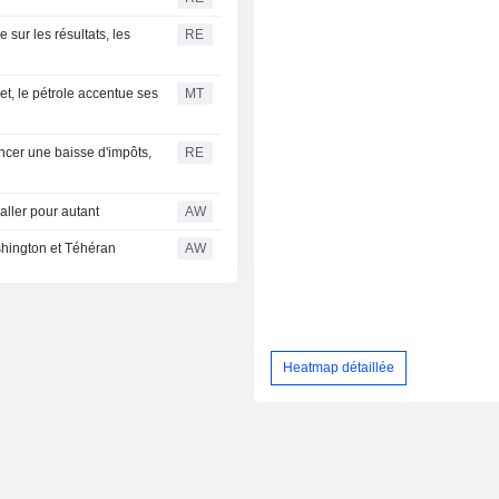
sur les résultats, les
RE
et, le pétrole accentue ses
MT
ncer une baisse d'impôts,
RE
ller pour autant
AW
shington et Téhéran
AW
Heatmap détaillée