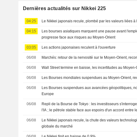
Dernières actualités sur Nikkei 225
04:25
Le Nikkei japonais recule, plombé par les valeurs liées à l'i
04:15
Les bourses asiatiques marquent une pause avant l'emploi
progresse face aux risques au Moyen-Orient
03:05
Les actions japonaises reculent à l'ouverture
06/08
Marchés: retour de la nervosité sur le Moyen-Orient, rec
06/08
Wall Street termine en baisse, les incertitudes au Moyen-
06/08
Les Bourses mondiales suspendues au Moyen-Orient, re
06/08
Les Bourses suspendues aux avancées géopolitiques, n
Europe
06/08
Repli de la Bourse de Tokyo : les investisseurs s'interro
l'IA ; le pétrole stable face aux espoirs d'un accord entre le
06/08
Le Nikkei japonais recule, la chute des valeurs technolog
globale du marché
06/08
Le Nikkei finit en baisse de 0,9%