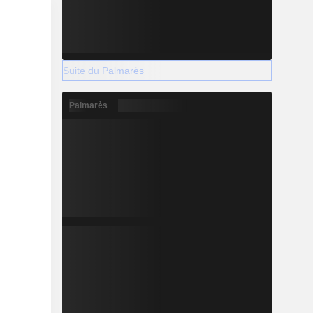
Suite du Palmarès
Palmarès