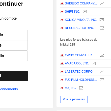
ontinuer
SHISEIDO COMPANY, LIMITED
SHIFT INC.
 un compte
KONICA MINOLTA, INC.
RESONAC HOLDINGS CORPORATION
le
Les plus fortes baisses du
Nikkei 225
e
dIn
CASIO COMPUTER CO.,LTD.
AMADA CO., LTD.
LASERTEC CORPORATION
l
FUJIFILM HOLDINGS CORPORATION
M3, INC.
abonnements
Voir le palmarès