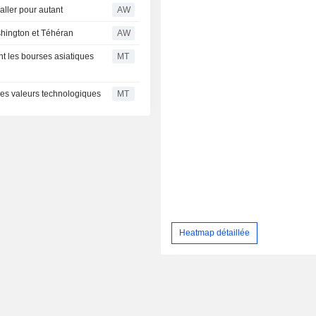
ller pour autant
AW
shington et Téhéran
AW
ent les bourses asiatiques
MT
des valeurs technologiques
MT
Heatmap détaillée