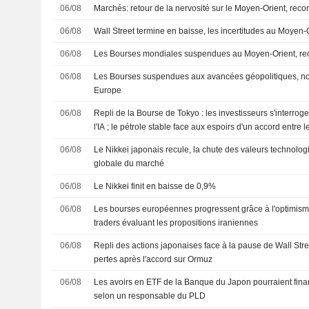
06/08
Marchés: retour de la nervosité sur le Moyen-Orient, rec
06/08
Wall Street termine en baisse, les incertitudes au Moyen-
06/08
Les Bourses mondiales suspendues au Moyen-Orient, re
06/08
Les Bourses suspendues aux avancées géopolitiques, n
Europe
06/08
Repli de la Bourse de Tokyo : les investisseurs s'interro
l'IA ; le pétrole stable face aux espoirs d'un accord entre le
06/08
Le Nikkei japonais recule, la chute des valeurs technolog
globale du marché
06/08
Le Nikkei finit en baisse de 0,9%
06/08
Les bourses européennes progressent grâce à l'optimisme 
traders évaluant les propositions iraniennes
06/08
Repli des actions japonaises face à la pause de Wall Stre
pertes après l'accord sur Ormuz
06/08
Les avoirs en ETF de la Banque du Japon pourraient fina
selon un responsable du PLD