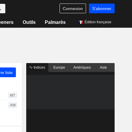
Connexion
S'abonner
eeners
Outils
Palmarès
Édition française
Indices
Europe
Amériques
Asie
ne liste
MT
AW