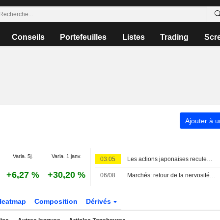
Conseils
Portefeuilles
Listes
Trading
Scr
Ajouter à u
Varia. 5j.
Varia. 1 janv.
03:05
Les actions japonaises reculent à l'ouverture
+6,27 %
+30,20 %
06/08
Marchés: retour de la nervosité sur le Moyen-Orient, records en Europe
Heatmap
Composition
Dérivés