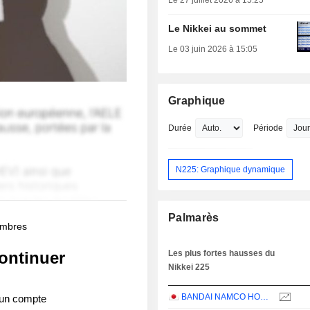
Le 27 juillet 2026 à 15:25
Le Nikkei au sommet
Le 03 juin 2026 à 15:05
Graphique
Durée
Période
N225: Graphique dynamique
Palmarès
membres
ontinuer
Les plus fortes hausses du
Nikkei 225
BANDAI NAMCO HOLDINGS INC.
 un compte