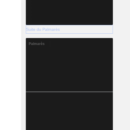
Suite du Palmarès
Palmarès