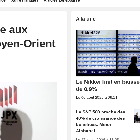
dice
Autres langues
Articles Zonebourse
A la une
ce aux
oyen-Orient
Le Nikkei finit en baisse
de 0,9%
Le 06 août 2026 à 09:11
Le S&P 500 proche des
40% de croissance des
bénéfices. Merci
Alphabet.