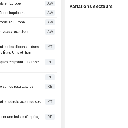
ords en Europe
AW
Variations secteurs
Orient inquiètent
AW
cords en Europe
AW
ouveaux records en
AW
gent sur les dépenses dans
MT
s États-Unis et l'Iran
iques éclipsant la hausse
RE
RE
sur les résultats, les
RE
et, le pétrole accentue ses
MT
ncer une baisse d'impôts,
RE