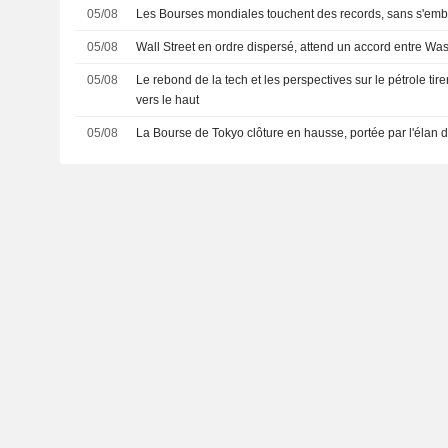
05/08
Les Bourses mondiales touchent des records, sans s'emba
05/08
Wall Street en ordre dispersé, attend un accord entre Wa
05/08
Le rebond de la tech et les perspectives sur le pétrole tir
vers le haut
05/08
La Bourse de Tokyo clôture en hausse, portée par l'élan 