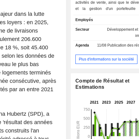
activités de vente, ainsi que le dé
et la gestion d'un portefeuille
eur dans la lutte
immobiliers résidentiels. Elle p
Employés
services de conciergerie et d'artisana
es loyers : en 2025,
la fourniture de services multi
Secteur
Développement et 
me de livraisons
locataires et élargit la gamme de s
i
eulement 206.600
de gestion immobilière.
Agenda
11/08
Publication des résultats
de 18 %, soit 45.400
 selon les données de
Plus d'informations sur la société
niveau le plus bas
e logements terminés
nnée consécutive, après
Compte de Résultat et
Estimations
ités par an entre 2021
ena Hubertz (SPD), a
e 'résultat des années
 construits l'an