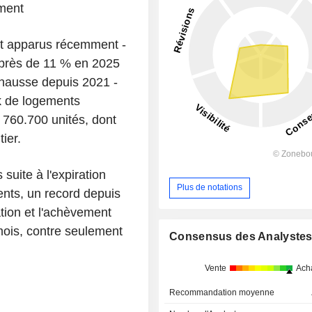
ement
ent apparus récemment -
 près de 11 % en 2025
 hausse depuis 2021 -
ck de logements
760.700 unités, dont
ier.
uite à l'expiration
Plus de notations
ents, un record depuis
ation et l'achèvement
 mois, contre seulement
Consensus des Analyste
Vente
Ach
Recommandation moyenne