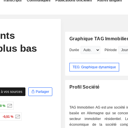
Transcripts
Communiqués
Publications officielles
Autres langues
nts
Graphique TAG Immobilie
plus bas
Durée
Période
TEG: Graphique dynamique
Profil Société
 à vos sources
Partager
60 %
TAG Immobilien AG est une société i
basée en Allemagne qui se concen
-0,51 %
secteur immobilier résidentiel.
économique de la société com