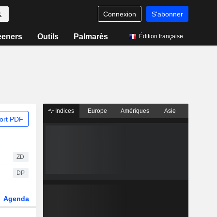
Connexion
S'abonner
eeners
Outils
Palmarès
Édition française
Indices
Europe
Amériques
Asie
ort PDF
ZD
DP
Agenda
Secteur
Dérivés
Fonds et ETFs