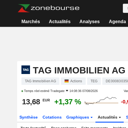
Marchés
Actualités
Analyses
Agenda
TAG IMMOBILIEN AG
TAG Immobilien AG
Actions
TEG
DE00083035
Temps réel estimé
Tradegate
14:08:36 07/08/2026
Var
13,68
+1,37 %
EUR
-0
Synthèse
Cotations
Graphiques
Actualités