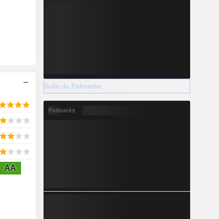
Suite du Palmarès
Palmarès
AA