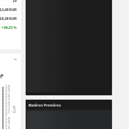
10
13,49
EUR
18,38
EUR
+36,23 %
Matières Premières