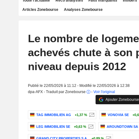
Toute l'actualité
Reco analystes
Faits marquants
Insiders
Articles Zonebourse
Analyses Zonebourse
Le nombre de logeme
achevés chute à son 
niveau depuis 2012
Publié le 22/05/2026 à 11:12 - Modifié le 22/05/2026 à 12:38
dpa-AFX - Traduit par Zonebourse
-
Voir l'original
Ajouter Zonebourse
TAG IMMOBILIEN AG
+1,37 %
VONOVIA SE
+0,
LEG IMMOBILIEN SE
+0,63 %
AROUNDTOWN SA
GRAND CITY PROPERTIES S.A.
+0,89 %