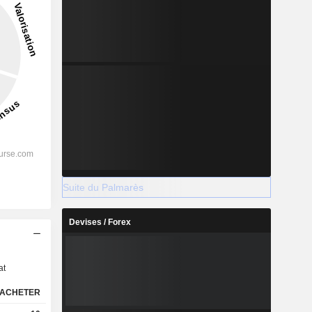
Suite du Palmarès
Devises / Forex
s
at
ACHETER