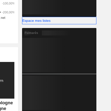
Espace mes listes
Palmarès
ologne
gne