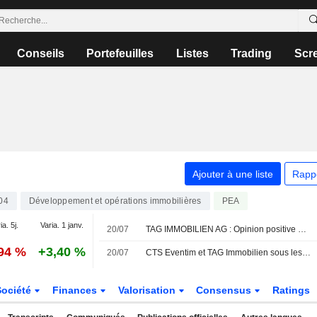
Conseils
Portefeuilles
Listes
Trading
Scr
Ajouter à une liste
Rapp
04
Développement et opérations immobilières
PEA
ia. 5j.
Varia. 1 janv.
20/07
TAG IMMOBILIEN AG : Opinion positive de Bernstein
,94 %
+3,40 %
20/07
CTS Eventim et TAG Immobilien sous les projecteurs : Bernstein en fait ses "Top Picks"
Société
Finances
Valorisation
Consensus
Ratings