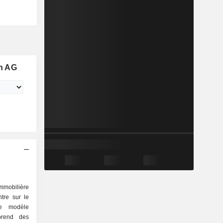
n AG
mmobilière
tre sur le
 Le modèle
prend des