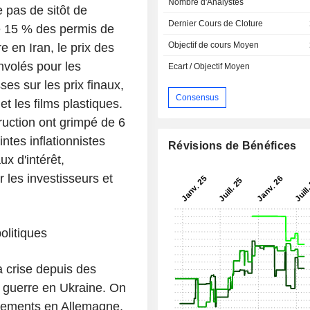
Nombre d'Analystes
 pas de sitôt de
Dernier Cours de Cloture
de 15 % des permis de
Objectif de cours Moyen
e en Iran, le prix des
nvolés pour les
Ecart / Objectif Moyen
es sur les prix finaux,
Consensus
et les films plastiques.
ruction ont grimpé de 6
ntes inflationnistes
Révisions de Bénéfices
ux d'intérêt,
 les investisseurs et
olitiques
a crise depuis des
a guerre en Ukraine. On
ogements en Allemagne,