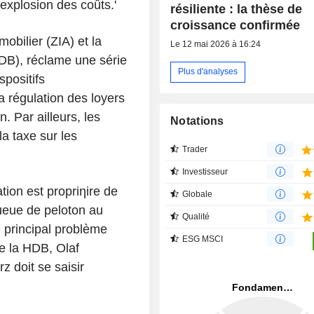
explosion des coûts.'
résiliente : la thèse de
croissance confirmée
mobilier (ZIA) et la
Le 12 mai 2026 à 16:24
(HDB), réclame une série
Plus d'analyses
positifs
a régulation des loyers
. Par ailleurs, les
Notations
a taxe sur les
Trader
Investisseur
tion est propriηire de
Globale
ueue de peloton au
Qualité
 principal problème
ESG MSCI
de la HDB, Olaf
z doit se saisir