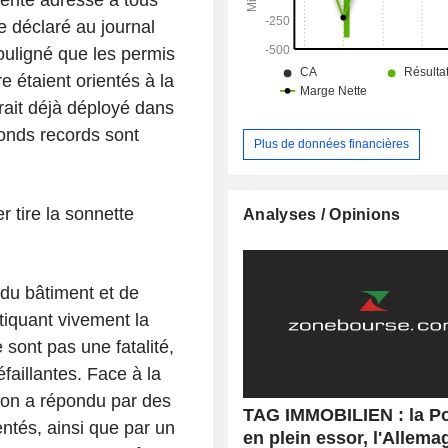
vérité adressé à tous
le déclaré au journal
souligné que les permis
e étaient orientés à la
rait déjà déployé dans
nds records sont
Plus de données financières
r tire la sonnette
Analyses / Opinions
 du bâtiment et de
itiquant vivement la
 sont pas une fatalité,
faillantes. Face à la
 on a répondu par des
TAG IMMOBILIEN : la P
tés, ainsi que par un
en plein essor, l'Allema