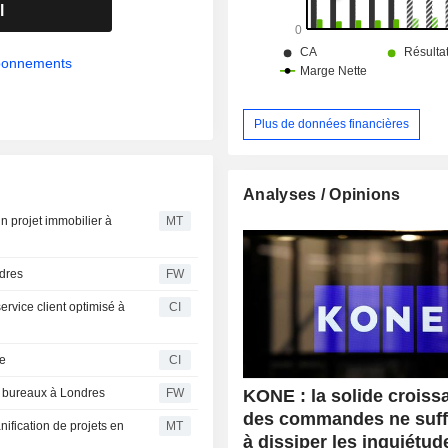
l
abonnements
Plus de données financières
Analyses / Opinions
n projet immobilier à
MT
ndres
FW
ervice client optimisé à
CI
ue
CI
KONE : la solide croiss
e bureaux à Londres
FW
des commandes ne suff
anification de projets en
MT
à dissiper les inquiétud