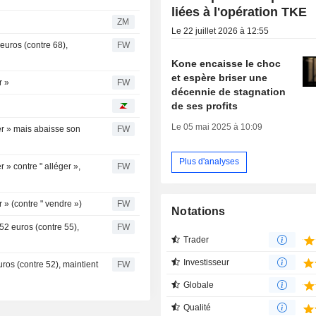
liées à l'opération TKE
ZM
Le 22 juillet 2026 à 12:55
euros (contre 68),
FW
Kone encaisse le choc
et espère briser une
r »
FW
décennie de stagnation
de ses profits
Le 05 mai 2025 à 10:09
r » mais abaisse son
FW
Plus d'analyses
» contre " alléger »,
FW
» (contre " vendre »)
FW
Notations
52 euros (contre 55),
FW
Trader
Investisseur
ros (contre 52), maintient
FW
Globale
Qualité