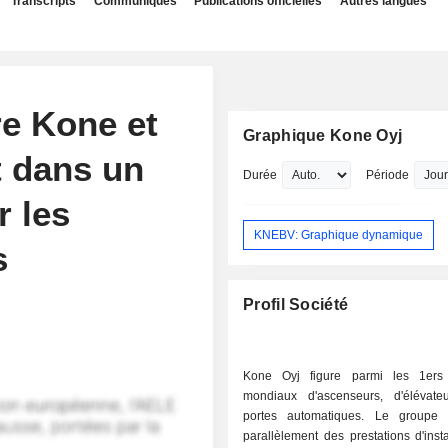
Transcripts
Communiqués
Publications officielles
Autres langues
re Kone et
Graphique Kone Oyj
t dans un
Durée
Période
r les
KNEBV: Graphique dynamique
s
Profil Société
Kone Oyj figure parmi les 1ers 
mondiaux d'ascenseurs, d'élévat
portes automatiques. Le groupe 
parallèlement des prestations d'insta