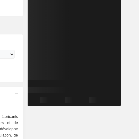
fabricants
eurs et de
développe
llation, de