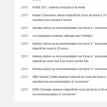
23/07
KONE OYJ : Inderes n'est plus à la vente
23/07
Kepler Cheuvreux relève l'objectif de cours de Kone à 70 
maintient son conseil à l'achat
23/07
Nordea relève sa recommandation sur Kone à " conserve
23/07
Les banquiers centraux rattrapés par l'inflation
23/07
Inderes relève sa recommandation sur Kone à " accumule
objectif de cours à 52 euros
23/07
Inderes relève sa recommandation sur Kone à " accumuler 
objectif de cours fixé à 52 euros (contre 56)
23/07
Nordea relève sa recommandation sur Kone à " conserver 
22/07
ABG Sundal Collier abaisse l'objectif de cours de Kone à 
maintient sa recommandation à "conserver"
22/07
DNB Carnegie abaisse l'objectif de cours de Kone à 50 eu
sa recommandation à "conserver"