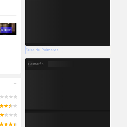
Suite du Palmarès
Palmarès