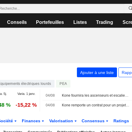
Conseils
Portefeuilles
Listes
Trading
Scr
Ajouter à une liste
Rapp
quipements électriques lourds
PEA
a. 5j.
Varia. 1 janv.
04/08
Kone fournira les ascenseurs et escaliers mécaniques d'un projet immobilier à Londres
48 %
-15,22 %
04/08
Kone remporte un contrat pour un projet immobilier à Londres
Société
Finances
Valorisation
Consensus
Ratings