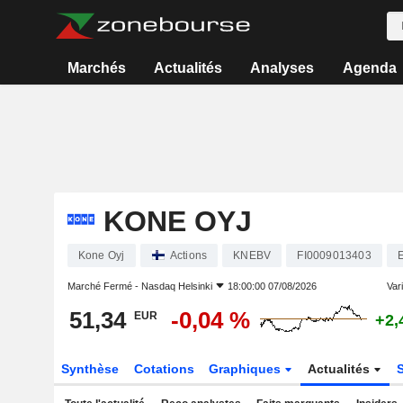
Marchés
Actualités
Analyses
Agenda
KONE OYJ
Kone Oyj
Actions
KNEBV
FI0009013403
E
Marché Fermé -
Nasdaq Helsinki
18:00:00 07/08/2026
Vari
51,34
-0,04 %
EUR
+2,
Synthèse
Cotations
Graphiques
Actualités