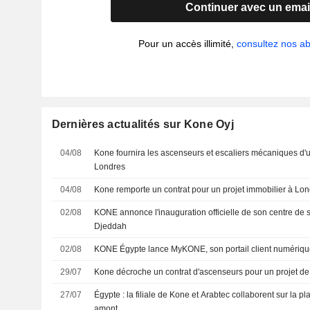
Continuer avec un emai
Pour un accès illimité,
consultez nos 
Dernières actualités sur Kone Oyj
04/08
Kone fournira les ascenseurs et escaliers mécaniques d'u
Londres
04/08
Kone remporte un contrat pour un projet immobilier à Lo
02/08
KONE annonce l'inauguration officielle de son centre de s
Djeddah
02/08
KONE Égypte lance MyKONE, son portail client numériq
29/07
Kone décroche un contrat d'ascenseurs pour un projet d
27/07
Égypte : la filiale de Kone et Arabtec collaborent sur la pl
amont