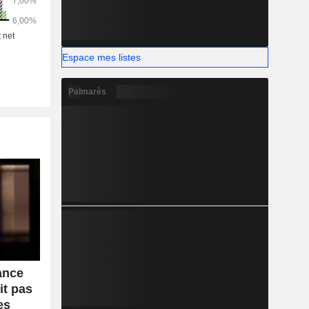
Espace mes listes
Palmarès
ance
it pas
es