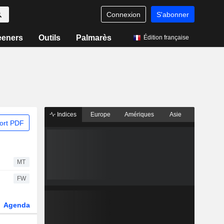
Connexion
S'abonner
eeners
Outils
Palmarès
Édition française
Indices
Europe
Amériques
Asie
ort PDF
MT
FW
Agenda
Secteur
Dérivés
Fonds et ETFs