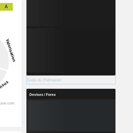
A
Suite du Palmarès
Devises / Forex