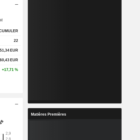
s
at
CUMULER
22
51,34
EUR
60,43
EUR
+17,71 %
Matières Premières