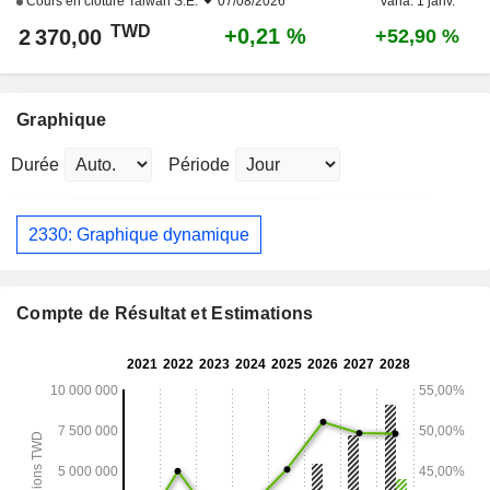
Cours en clôture
Taiwan S.E.
07/08/2026
Varia. 1 janv.
TWD
+0,21 %
2 370,00
+52,90 %
Graphique
Durée
Période
2330: Graphique dynamique
Compte de Résultat et Estimations