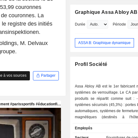
Serves as President, CEO & Head-Gl
 353,99 couronnes
Technology Division at Assa Abloy Ita
Graphique Assa Abloy AB
ns de couronnes. La
since 2018.
President, CEO & Head-Global Techno
le registre des initiés
Durée
Période
ASSA ABLOY, Inc. since 2018.
inansinspektionen.
President & Co-Chief Executive Office
Abloy Korea Ltd. since 2018.
Holdings, M. Delvaux
ASSA B: Graphique dynamique
Formerly President & Chief Executive O
groupe.
Neles Oyj and Metso Corp.
(United States) from 2017 to 2018.
Profil Société
Senior Executive Vice President at A
AB from 2013 to 2017.
e à vos sources
Partager
President at Atlas Copco Constructio
Technique.
Assa Abloy AB est le 1er fabricant 
Educated at Université Libre de Bruxe
systèmes de verrouillage. Le CA par
an undergraduate degree.
produits se répartit comme suit : - portes et
systèmes sécurisés (45,3%) : portes 
automatiques, systèmes de fermeture
magnétiques (destinés à l'hôtel
sécurisés (destinés notamment aux 
Employés
et aux machines à sous), etc. ; - systèmes de
verrouillage électroniques et électr
Secteur
Fournitures de cons