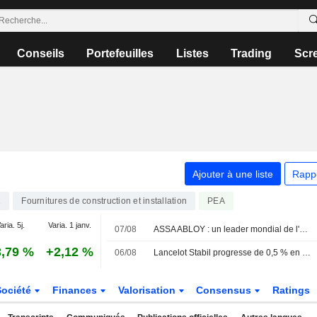
Conseils
Portefeuilles
Listes
Trading
Scr
Ajouter à une liste
Rapp
1
Fournitures de construction et installation
PEA
aria. 5j.
Varia. 1 janv.
07/08
ASSA ABLOY : un leader mondial de l'accès aux performances durables
,79 %
+2,12 %
06/08
Lancelot Stabil progresse de 0,5 % en juillet - Epiroc intègre le portefeuille
Société
Finances
Valorisation
Consensus
Ratings