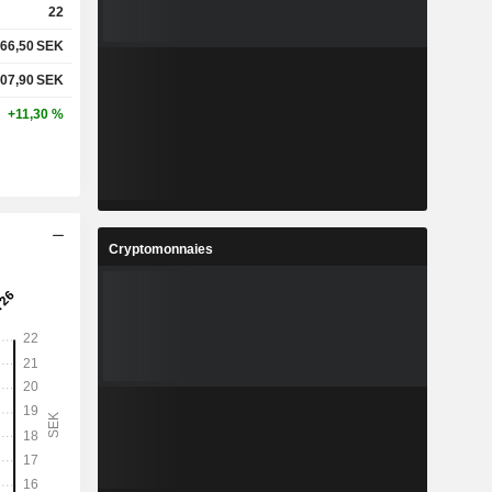
22
66,50
SEK
07,90
SEK
+11,30 %
Cryptomonnaies