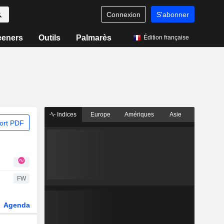
Connexion
S'abonner
eeners
Outils
Palmarès
Édition française
Indices
Europe
Amériques
Asie
ort PDF
FW
Agenda
Secteur
Dérivés
Fonds et ETFs