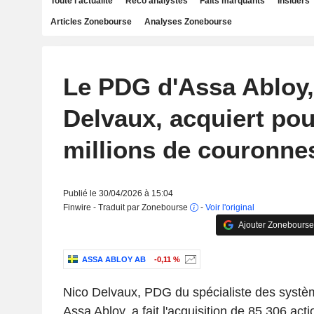
Toute l'actualité
Reco analystes
Faits marquants
Insiders
Articles Zonebourse
Analyses Zonebourse
Le PDG d'Assa Abloy,
Delvaux, acquiert pou
millions de couronnes
Publié le 30/04/2026 à 15:04
Finwire - Traduit par Zonebourse
-
Voir l'original
Ajouter Zonebourse
ASSA ABLOY AB
-0,11 %
Nico Delvaux, PDG du spécialiste des systèm
Assa Abloy, a fait l'acquisition de 85 306 acti