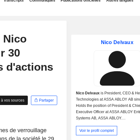
Transcripts
Communiqués
Publications officielles
Autres langues
 Nico
Nico Delvaux
r 30
 d'actions
Nico Delvaux
is President, CEO & H
Technologies at ASSA ABLOY AB sin
 à vos sources
Partager
Holds the position of President & Chie
Executive Officer at ASSA ABLOY Ent
Systems AB, ASSA ABLOY.
Hong Kong Ltd. since 2021, Assa Ablo
es de verrouillage
Voir le profil complet
ASSA ABLOY Nederland BV, and Dan
Director.
ons de la société le 29