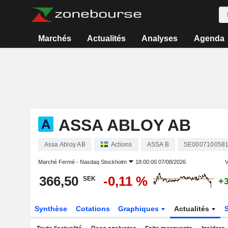
Marchés
Actualités
Analyses
Agenda
ASSA ABLOY AB
Assa Abloy AB
Actions
ASSA B
SE000710058
Marché Fermé -
Nasdaq Stockholm
18:00:00 07/08/2026
V
366,50
-0,11 %
SEK
+3
Synthèse
Cotations
Graphiques
Actualités