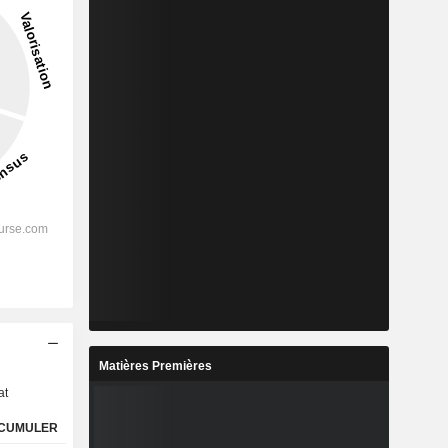
s
Matières Premières
at
CUMULER