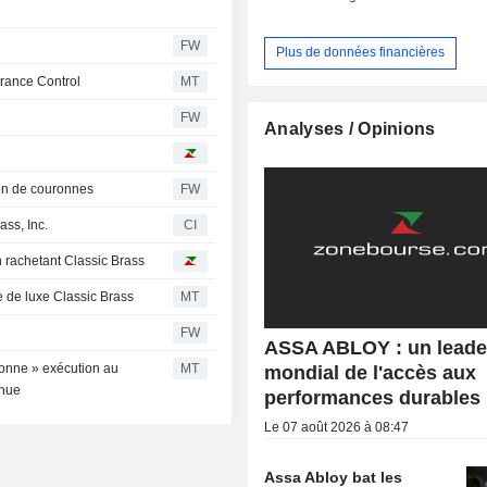
FW
Plus de données financières
trance Control
MT
FW
Analyses / Opinions
ion de couronnes
FW
ss, Inc.
CI
 rachetant Classic Brass
e de luxe Classic Brass
MT
FW
ASSA ABLOY : un leade
bonne » exécution au
MT
mondial de l'accès aux
enue
performances durables
Le 07 août 2026 à 08:47
Assa Abloy bat les