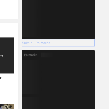
Suite du Palmarès
Palmarès
r