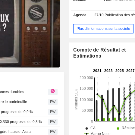
(31,2%) : digicodes, serrures électron
; - systèmes de verrouillage mécaniques
Agenda
27/10
Publication des résultat
(23,5%) : serrures, cadenas, verrous,
répartition géographique du CA est la
Europe (32,9%), Amérique du Nor
Plus d'informations sur la société
Asie (6,2%), Océanie (3,5%), Amériq
et Amérique du Sud (3,1%) et Afrique
Compte de Résultat et
Estimations
formances durables
re le portefeuille
FW
0 progresse de 0,9 %
FW
OMXS30 progresse de 0,8 %
FW
égère hausse, Astra
FW