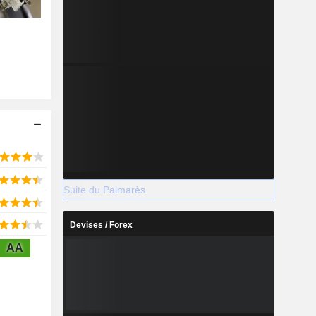
Suite du Palmarès
Devises / Forex
AA