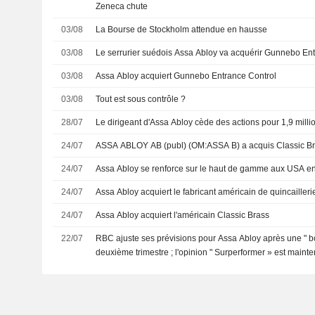
Zeneca chute
03/08
La Bourse de Stockholm attendue en hausse
03/08
Le serrurier suédois Assa Abloy va acquérir Gunnebo En
03/08
Assa Abloy acquiert Gunnebo Entrance Control
03/08
Tout est sous contrôle ?
28/07
Le dirigeant d'Assa Abloy cède des actions pour 1,9 mill
24/07
ASSA ABLOY AB (publ) (OM:ASSA B) a acquis Classic Bra
24/07
Assa Abloy se renforce sur le haut de gamme aux USA en
24/07
Assa Abloy acquiert le fabricant américain de quincailleri
24/07
Assa Abloy acquiert l'américain Classic Brass
22/07
RBC ajuste ses prévisions pour Assa Abloy après une " 
deuxième trimestre ; l'opinion " Surperformer » est maint