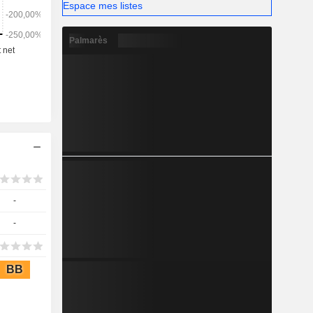
ées haute
Espace mes listes
Palmarès
-
-
BB