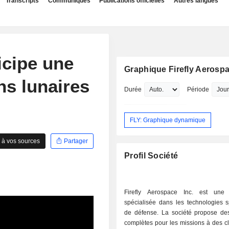
Transcripts
Communiqués
Publications officielles
Autres langues
icipe une
Graphique Firefly Aerospa
ns lunaires
Durée
Période
FLY: Graphique dynamique
 à vos sources
Partager
Profil Société
Firefly Aerospace Inc. est une 
spécialisée dans les technologies s
de défense. La société propose des
complètes pour les missions à des cl