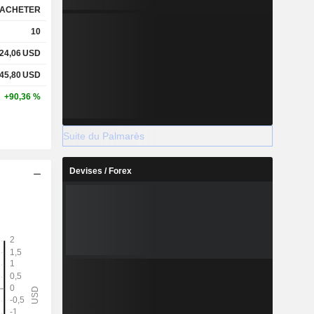
ACHETER
10
24,06
USD
45,80
USD
+90,36 %
Suite du Palmarès
Devises / Forex