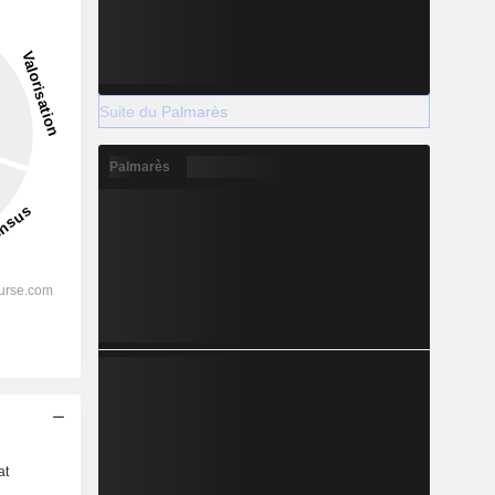
Suite du Palmarès
Palmarès
s
at