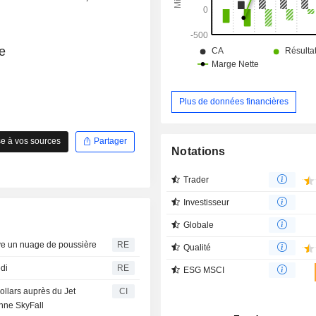
une technologie de moteurs-fus
performance.
e
Plus de données financières
e à vos sources
Partager
Notations
Trader
Investisseur
Globale
ève un nuage de poussière
RE
Qualité
di
RE
ESG MSCI
ollars auprès du Jet
CI
nne SkyFall