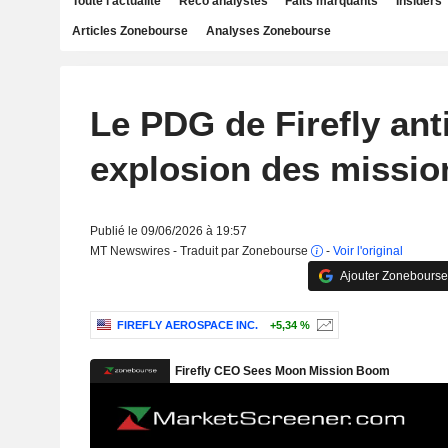
Toute l'actualité
Reco analystes
Faits marquants
Insiders
Articles Zonebourse
Analyses Zonebourse
Le PDG de Firefly ant
explosion des missio
Publié le 09/06/2026 à 19:57
MT Newswires - Traduit par Zonebourse
-
Voir l'original
Ajouter Zonebourse
FIREFLY AEROSPACE INC.
+5,34 %