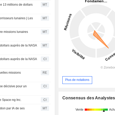
e 13 millions de dollars
MT
errisseurs lunaires | Les
MT
re missions lunaires
MT
 dollars auprès de la NASA
MT
 dollars auprès de la NASA
CI
uvelles missions
RE
Plus de notations
pe décisive pour un
CI
Consensus des Analyste
de Space-ng Inc.
CI
tion par IA de ses
MT
Vente
Ach