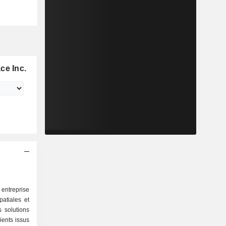
ce Inc.
entreprise
patiales et
 solutions
ients issus