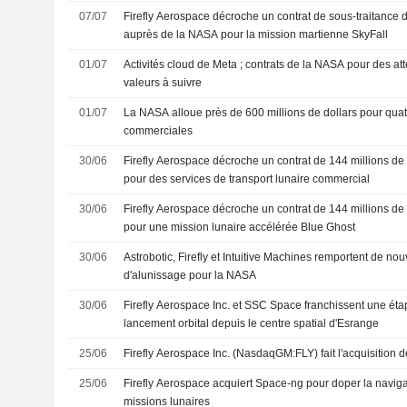
07/07
Firefly Aerospace décroche un contrat de sous-traitance d
auprès de la NASA pour la mission martienne SkyFall
01/07
Activités cloud de Meta ; contrats de la NASA pour des att
valeurs à suivre
01/07
La NASA alloue près de 600 millions de dollars pour quat
commerciales
30/06
Firefly Aerospace décroche un contrat de 144 millions de
pour des services de transport lunaire commercial
30/06
Firefly Aerospace décroche un contrat de 144 millions de
pour une mission lunaire accélérée Blue Ghost
30/06
Astrobotic, Firefly et Intuitive Machines remportent de no
d'alunissage pour la NASA
30/06
Firefly Aerospace Inc. et SSC Space franchissent une éta
lancement orbital depuis le centre spatial d'Esrange
25/06
Firefly Aerospace Inc. (NasdaqGM:FLY) fait l'acquisition 
25/06
Firefly Aerospace acquiert Space-ng pour doper la naviga
missions lunaires