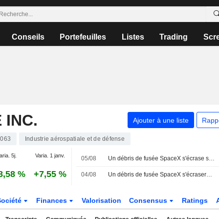
Conseils
Portefeuilles
Listes
Trading
Scr
 INC.
Ajouter à une liste
Rapp
063
Industrie aérospatiale et de défense
aria. 5j.
Varia. 1 janv.
05/08
Un débris de fusée SpaceX s'écrase sur la Lune et soulève un nuage de poussière
8,58 %
+7,55 %
04/08
Un débris de fusée SpaceX s'écrasera sur la Lune mercredi
Société
Finances
Valorisation
Consensus
Ratings