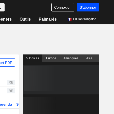
Connexion
S'abonner
eeners
Outils
Palmarès
Édition française
Indices
Europe
Amériques
Asie
ort PDF
RE
RE
Agenda
Secteur
Dérivés