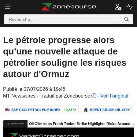
Le pétrole progresse alors
qu'une nouvelle attaque de
pétrolier souligne les risques
autour d'Ormuz
Publié le 07/07/2026 à 19:45
MT Newswires - Traduit par Zonebourse
-
Voir l'original
S&P GSCI PETROLEUM INDEX
+0,83 %
BRENT CRUDE OIL SPOT
-