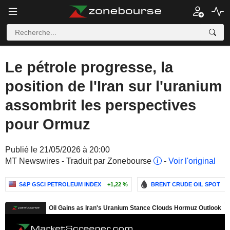
Le pétrole progresse, la
position de l'Iran sur l'uranium
assombrit les perspectives
pour Ormuz
Publié le 21/05/2026 à 20:00
MT Newswires - Traduit par Zonebourse
-
Voir l'original
S&P GSCI PETROLEUM INDEX
+1,22 %
BRENT CRUDE OIL SPOT
+