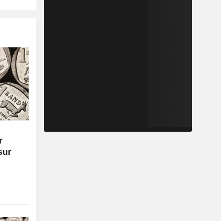
r
sur