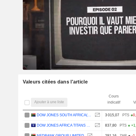
Valeurs citées dans l'article
Cours
Ajouter à une liste
indicatif
V
DOW JONES SOUTH AFRICA(ZAR)
3 015,07
PTS
-0
DOW JONES AFRICA TITANS 50 INDEX
837,80
PTS
+1
NEDBANK GROUP LIMITED
291,16
ZAR
-1