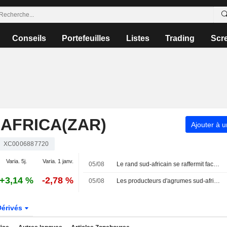
Conseils
Portefeuilles
Listes
Trading
Scr
AFRICA(ZAR)
Ajouter à u
XC0006887720
Varia. 5j.
Varia. 1 janv.
05/08
Le rand sud-africain se raffermit face à un dollar affaibli par l'optimisme sur l'Iran et des données décevantes sur l'emploi américain
+3,14 %
-2,78 %
05/08
Les producteurs d'agrumes sud-africains revoient à la baisse leurs prévisions d'exportation pour 2026
Dérivés