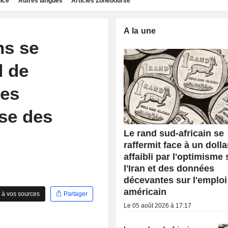
dice
Autres langues
Articles Zonebourse
A la une
ns se
d de
les
sse des
Le rand sud-africain se
raffermit face à un dolla
affaibli par l'optimisme 
l'Iran et des données
décevantes sur l'emploi
américain
 à vos sources
Partager
Le 05 août 2026 à 17:17