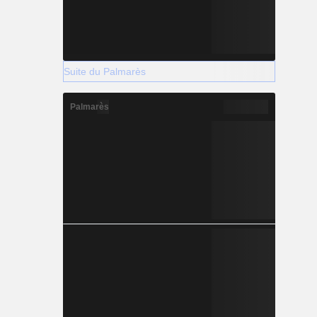
Suite du Palmarès
Palmarès