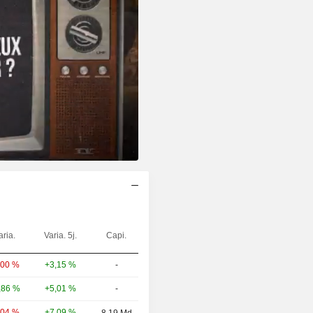
aria.
Varia. 5j.
Capi.
+3,15 %
-
,00 %
+5,01 %
-
,86 %
+7,09 %
,04 %
8,19 Md