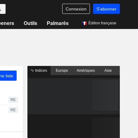
Connexion
S'abonner
eeners
Outils
Palmarès
Édition française
Indices
Europe
Amériques
Asie
ne liste
RE
RE