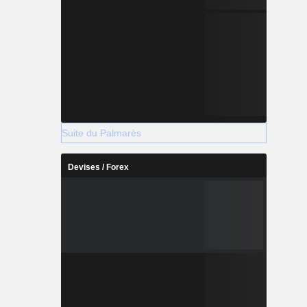
Suite du Palmarès
Devises / Forex