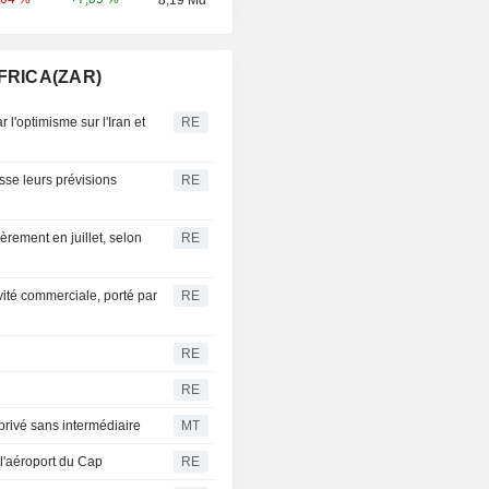
AFRICA(ZAR)
r l'optimisme sur l'Iran et
RE
sse leurs prévisions
RE
gèrement en juillet, selon
RE
ivité commerciale, porté par
RE
RE
RE
 privé sans intermédiaire
MT
à l'aéroport du Cap
RE