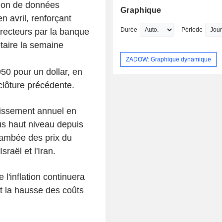
tion de données
Graphique
en avril, renforçant
Durée
Période
irecteurs par la banque
étaire la semaine
ZADOW: Graphique dynamique
50 pour un dollar, en
clôture précédente.
glissement annuel en
lus haut niveau depuis
flambée des prix du
sraël et l'Iran.
'inflation continuera
nt la hausse des coûts