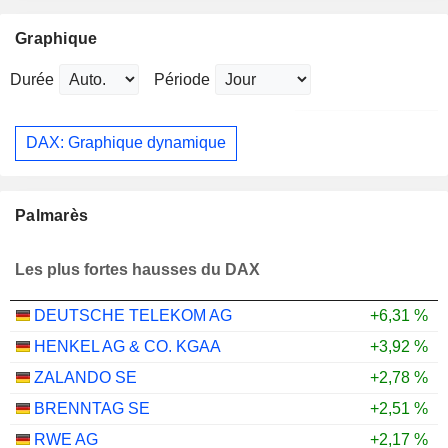
Graphique
Durée
Période
DAX: Graphique dynamique
Palmarès
Les plus fortes hausses du DAX
DEUTSCHE TELEKOM AG
+6,31 %
HENKEL AG & CO. KGAA
+3,92 %
ZALANDO SE
+2,78 %
BRENNTAG SE
+2,51 %
RWE AG
+2,17 %