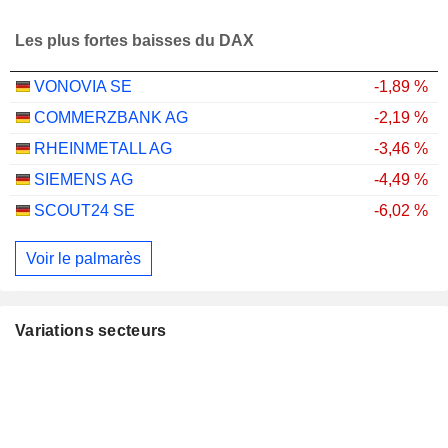
Les plus fortes baisses du DAX
VONOVIA SE
-1,89 %
COMMERZBANK AG
-2,19 %
RHEINMETALL AG
-3,46 %
SIEMENS AG
-4,49 %
SCOUT24 SE
-6,02 %
Voir le palmarès
Variations secteurs