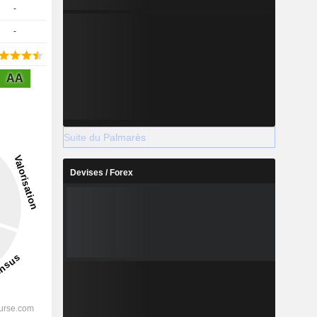
-
-
AA
Suite du Palmarès
Devises / Forex