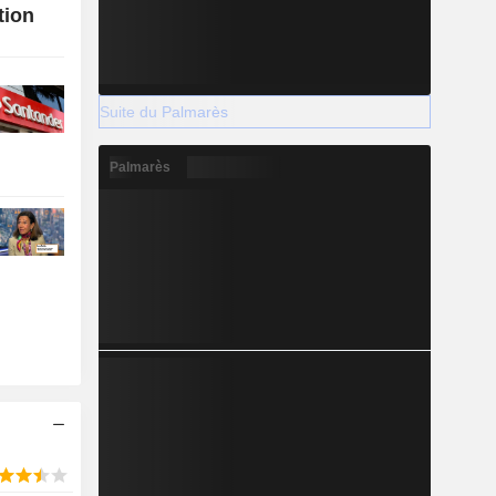
tion
Suite du Palmarès
Palmarès