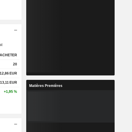
s
at
ACHETER
20
12,86
EUR
13,11
EUR
Matières Premières
+1,95 %