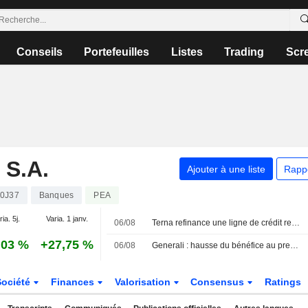
Conseils
Portefeuilles
Listes
Trading
Scr
S.A.
Ajouter à une liste
Rapp
0J37
Banques
PEA
ia. 5j.
Varia. 1 janv.
06/08
Terna refinance une ligne de crédit revolving liée aux critères ESG de 2,3 milliards d'euros
,03 %
+27,75 %
06/08
Generali : hausse du bénéfice au premier semestre ; lancement d'un rachat d'actions de 500 millions d'euros
Société
Finances
Valorisation
Consensus
Ratings