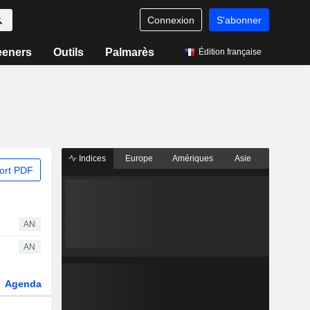
Connexion
S'abonner
eeners
Outils
Palmarès
Édition française
Indices
Europe
Amériques
Asie
ort PDF
AN
AN
Agenda
Secteur
Dérivés
Fonds et ETFs