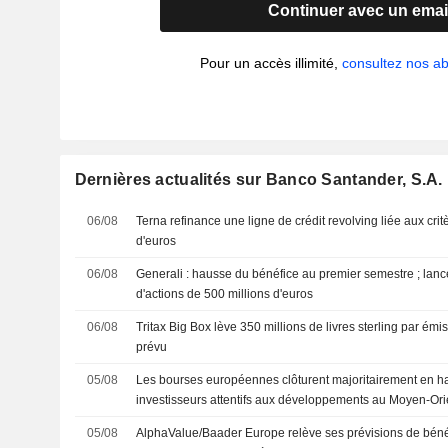
Continuer avec un emai
Pour un accès illimité,
consultez nos 
Dernières actualités sur Banco Santander, S.A.
06/08
Terna refinance une ligne de crédit revolving liée aux cri
d'euros
06/08
Generali : hausse du bénéfice au premier semestre ; lan
d'actions de 500 millions d'euros
06/08
Tritax Big Box lève 350 millions de livres sterling par ém
prévu
05/08
Les bourses européennes clôturent majoritairement en h
investisseurs attentifs aux développements au Moyen-Ori
05/08
AlphaValue/Baader Europe relève ses prévisions de bénéf