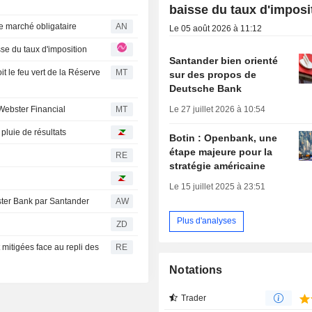
baisse du taux d'imposi
le marché obligataire
AN
Le 05 août 2026 à 11:12
 baisse du taux d'imposition
Santander bien orienté
t le feu vert de la Réserve
MT
sur des propos de
Deutsche Bank
Le 27 juillet 2026 à 10:54
 Webster Financial
MT
pluie de résultats
Botin : Openbank, une
étape majeure pour la
RE
stratégie américaine
Le 15 juillet 2025 à 23:51
ster Bank par Santander
AW
Plus d'analyses
ZD
t mitigées face au repli des
RE
Notations
Trader