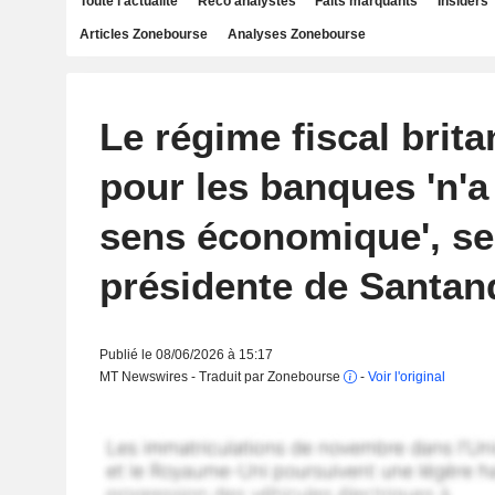
Toute l'actualité
Reco analystes
Faits marquants
Insiders
Articles Zonebourse
Analyses Zonebourse
Le régime fiscal brit
pour les banques 'n'
sens économique', se
présidente de Santan
Publié le 08/06/2026 à 15:17
MT Newswires - Traduit par Zonebourse
-
Voir l'original