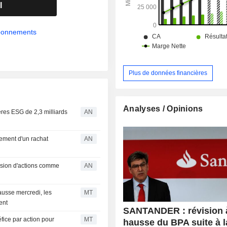
l
abonnements
Plus de données financières
Analyses / Opinions
tères ESG de 2,3 milliards
AN
cement d'un rachat
AN
ission d'actions comme
AN
ausse mercredi, les
MT
ent
SANTANDER : révision à
ice par action pour
MT
hausse du BPA suite à l