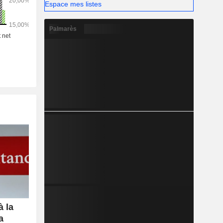
Espace mes listes
Palmarès
 la
a