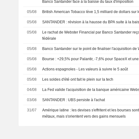
Banco Santander face à la baisse du taux d'imposition
05/08
British American Tobacco lève 1,5 milliard de dollars sur 
05/08
SANTANDER : révision à la hausse du BPA suite à la
05/08
Le rachat de Webster Financial par Banco Santander reçoi
fédérale
05/08
Banco Santander sur le point de finaliser l'acquisition de
05/08
Bourse : +29,5% pour Palantir, -7,6% pour SpaceX et une 
05/08
Actions espagnoles - Les valeurs à suivre le 5 août
05/08
Les soldes d'été ont fait le plein sur la tech
04/08
La Fed valide l'acquisition de la banque américaine Web
03/08
SANTANDER : UBS persiste à l'achat
31/07
Amérique latine : les devises s'effritent et les bourses son
métaux, mais s'orientent vers des gains mensuels