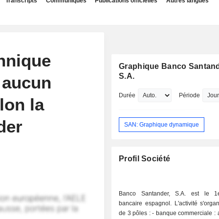
Transcripts
Communiqués
Publications officielles
Autres langues
annique
Graphique Banco Santand
S.A.
a aucun
Durée
Période
lon la
der
SAN: Graphique dynamique
Profil Société
Banco Santander, S.A. est le 1
bancaire espagnol. L'activité s'orga
de 3 pôles : - banque commerciale : activités de