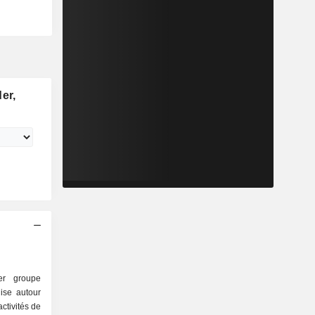
er,
er groupe
nise autour