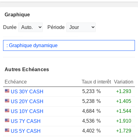
Graphique
Durée
Période
: Graphique dynamique
Autres Echéances
Echéance
Taux d interêt
Variation
5,233
%
+1.293
US 30Y CASH
5,238
%
+1.405
US 20Y CASH
4,684
%
+1.544
US 10Y CASH
4,536
%
+1.910
US 7Y CASH
4,402
%
+1.729
US 5Y CASH