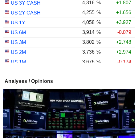
4,316
%
+1.807
US 3Y CASH
4,255
%
+1.656
US 2Y CASH
4,058
%
+3.927
US 1Y
3,914
%
-0.079
US 6M
3,802
%
+2.748
US 3M
3,736
%
+2.974
US 2M
3,676
%
-0.174
US 1M
3,012
%
+1.431
US 30Y INFLATION INDEXED
Analyses / Opinions
2,435
%
+1.488
US 10Y INFLATION INDEXED
1,725
%
+2.034
US 5Y INFLATION INDEXED