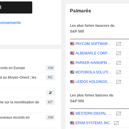
l
Palmarès
abonnements
Les plus fortes hausses du
S&P 500
PAYCOM SOFTWARE, INC.
ALBEMARLE CORPORATION
PARKER-HANNIFIN CORPORATION
cords en Europe
AW
MOTOROLA SOLUTIONS, INC.
rd au Moyen-Orient ; les
RE
LEIDOS HOLDINGS, INC.
Les plus fortes baisses du
S&P 500
me sur la monétisation de
MT
WESTERN DIGITAL CORPORATION
ouveaux records en
AW
EPAM SYSTEMS, INC.