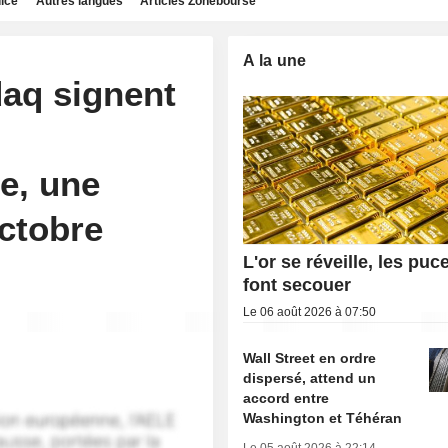
dice
Autres langues
Articles Zonebourse
A la une
daq signent
e, une
octobre
L'or se réveille, les puc
font secouer
Le 06 août 2026 à 07:50
Wall Street en ordre
dispersé, attend un
accord entre
Washington et Téhéran