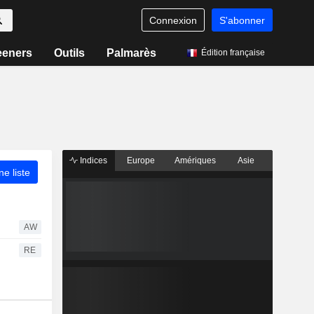
Connexion
S'abonner
eeners
Outils
Palmarès
Édition française
Indices
Europe
Amériques
Asie
ne liste
AW
RE