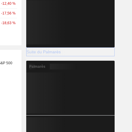
-12,40 %
-17,56 %
-18,63 %
Suite du Palmarès
S&P 500
Palmarès