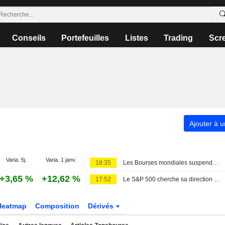
Conseils
Portefeuilles
Listes
Trading
Scr
Ajouter à u
Varia. 5j.
Varia. 1 janv.
18:35
Les Bourses mondiales suspendues au Moyen-Orient, records en Europe
+3,65 %
+12,62 %
17:52
Le S&P 500 cherche sa direction dans l'attente d'un accord au Moyen-Orient ; les valeurs logicielles reculent
Heatmap
Composition
Dérivés