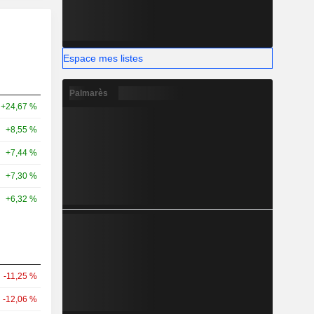
Espace mes listes
Palmarès
+24,67 %
+8,55 %
+7,44 %
+7,30 %
+6,32 %
-11,25 %
-12,06 %