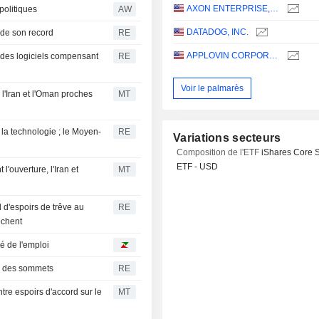
AXON ENTERPRISE, INC.
politiques
AW
DATADOG, INC.
 de son record
RE
APPLOVIN CORPORATION
 des logiciels compensant
RE
Voir le palmarès
, l'Iran et l'Oman proches
MT
la technologie ; le Moyen-
RE
Variations secteurs
Composition de l'ETF
iShares Core 
ETF - USD
l'ouverture, l'Iran et
MT
 d'espoirs de trêve au
RE
ochent
é de l'emploi
r des sommets
RE
tre espoirs d'accord sur le
MT