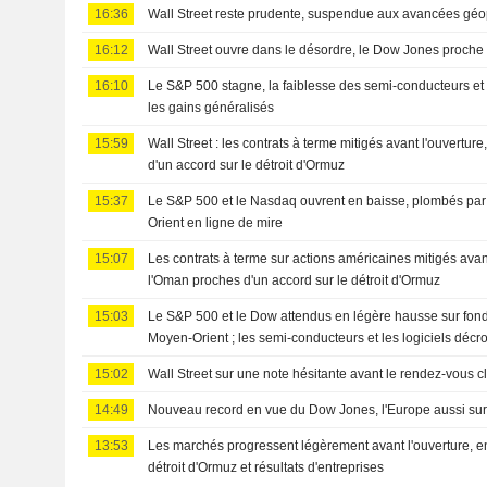
16:36
Wall Street reste prudente, suspendue aux avancées géo
16:12
Wall Street ouvre dans le désordre, le Dow Jones proche
16:10
Le S&P 500 stagne, la faiblesse des semi-conducteurs et
les gains généralisés
15:59
Wall Street : les contrats à terme mitigés avant l'ouverture
d'un accord sur le détroit d'Ormuz
15:37
Le S&P 500 et le Nasdaq ouvrent en baisse, plombés par 
Orient en ligne de mire
15:07
Les contrats à terme sur actions américaines mitigés avant 
l'Oman proches d'un accord sur le détroit d'Ormuz
15:03
Le S&P 500 et le Dow attendus en légère hausse sur fond
Moyen-Orient ; les semi-conducteurs et les logiciels décr
15:02
Wall Street sur une note hésitante avant le rendez-vous cl
14:49
Nouveau record en vue du Dow Jones, l'Europe aussi su
13:53
Les marchés progressent légèrement avant l'ouverture, en
détroit d'Ormuz et résultats d'entreprises