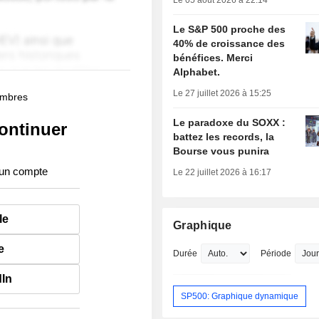
Le 05 août 2026 à 22:14
Le S&P 500 proche des
40% de croissance des
bénéfices. Merci
Alphabet.
Le 27 juillet 2026 à 15:25
membres
Le paradoxe du SOXX :
ontinuer
battez les records, la
Bourse vous punira
 un compte
Le 22 juillet 2026 à 16:17
le
Graphique
e
Durée
Période
dIn
SP500: Graphique dynamique