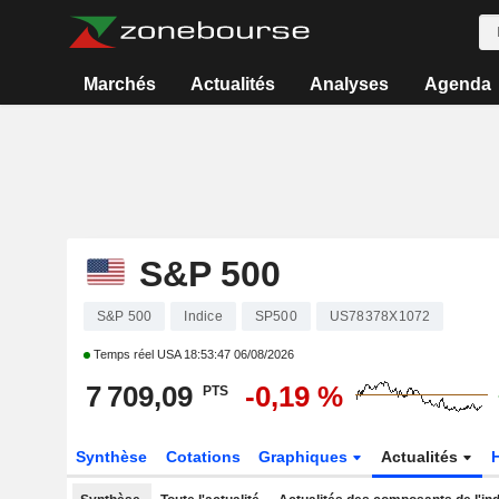
Marchés
Actualités
Analyses
Agenda
S&P 500
S&P 500
Indice
SP500
US78378X1072
Temps réel USA
18:53:47 06/08/2026
7 709,09
-0,19 %
PTS
Synthèse
Cotations
Graphiques
Actualités