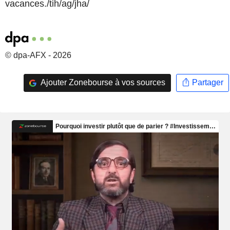
vacances./tih/ag/jha/
© dpa-AFX - 2026
Ajouter Zonebourse à vos sources
Partager