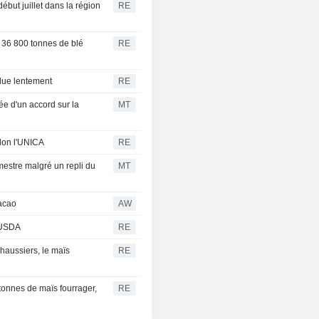
ébut juillet dans la région
RE
36 800 tonnes de blé
RE
eflue lentement
RE
ée d'un accord sur la
MT
elon l'UNICA
RE
mestre malgré un repli du
MT
cacao
AW
- USDA
RE
haussiers, le maïs
RE
 tonnes de maïs fourrager,
RE