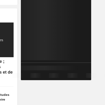
e ;
s
s et de
titudes
oire