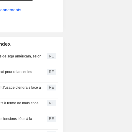
abonnements
Index
 de soja américain, selon
RE
at pour relancer les
RE
nt l'usage d'engrais face à
RE
ats à terme de maïs et de
RE
s tensions liées à la
RE