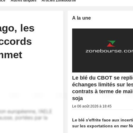
dice
Autres langues
Articles Zonebourse
A la une
ago, les
accords
ommet
Le blé du CBOT se repli
échanges limités sur le
contrats à terme de maï
soja
Le 06 août 2026 à 18:45
Le blé s'effrite face aux incer
sur les exportations en mer N