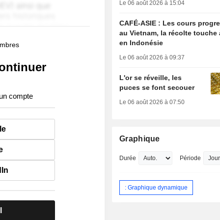
Le 06 août 2026 à 15:04
CAFÉ-ASIE : Les cours progr
au Vietnam, la récolte touche 
en Indonésie
membres
Le 06 août 2026 à 09:37
ontinuer
L'or se réveille, les
puces se font secouer
 un compte
Le 06 août 2026 à 07:50
le
Graphique
e
Durée
Période
dIn
: Graphique dynamique
l