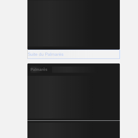
Suite du Palmarès
Palmarès