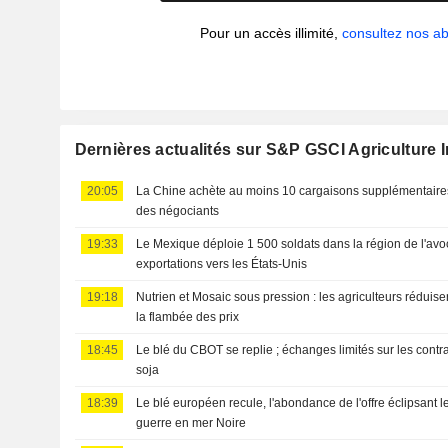
Pour un accès illimité,
consultez nos 
Dernières actualités sur S&P GSCI Agriculture 
20:05
La Chine achète au moins 10 cargaisons supplémentaires
des négociants
19:33
Le Mexique déploie 1 500 soldats dans la région de l'avoc
exportations vers les États-Unis
19:18
Nutrien et Mosaic sous pression : les agriculteurs réduise
la flambée des prix
18:45
Le blé du CBOT se replie ; échanges limités sur les contr
soja
18:39
Le blé européen recule, l'abondance de l'offre éclipsant le
guerre en mer Noire