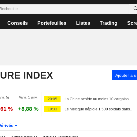
Conseils
Portefeuilles
Listes
Trading
Scr
TURE INDEX
Ajouter à u
ria. 5j.
Varia. 1 janv.
20:05
La Chine achète au moins 10 cargaisons supplémentaires de soja américain, selon des négociants
,61 %
+8,88 %
19:33
Le Mexique déploie 1 500 soldats dans la région de l'avocat pour relancer les exportations vers les États-Unis
Dérivés