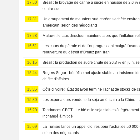
17:50
Brésil : le broyage de canne à sucre en hausse de 2,6 % d
centre-sud
17:31
Un groupement de meuniers sud-coréens achète environ 
américain, selon des négociants
17:28
Malawi : le taux directeur maintenu alors que l'inflation r
16:51
Les cours du pétrole et de l'or progressent malgré l'avanc
réouverture du détroit d'Ormuz par l'Iran
16:15
Brésil : la production de sucre chute de 26,3 % en juin, s
15:44
Rogers Sugar : bénéfice net ajusté stable au troisième tri
chiffre d'affaires
15:35
Côte d'Ivoire: l'État dit avoir terminé l'achat de stocks de 
15:30
Les exportateurs vendent du soja américain à la Chine 
15:20
Tendances CBOT - Le blé et le soja stables à légèrement 
inchangé à mitigé
15:09
La Tunisie lance un appel d'offres pour l'achat de 50 000
selon des négociants