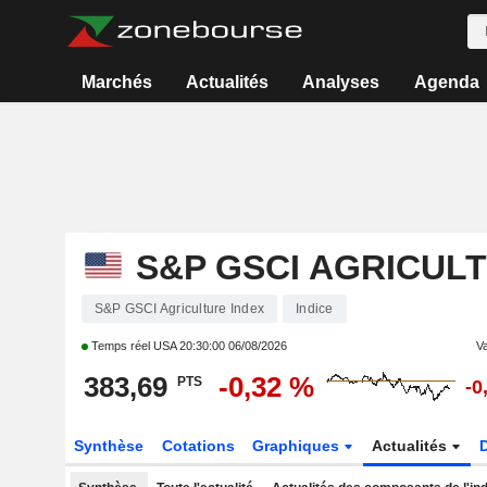
Marchés
Actualités
Analyses
Agenda
S&P GSCI AGRICUL
S&P GSCI Agriculture Index
Indice
Temps réel USA
20:30:00 06/08/2026
Va
383,69
-0,32 %
PTS
-0
Synthèse
Cotations
Graphiques
Actualités