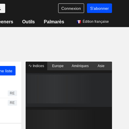
Connexion
S'abonner
eeners
Outils
Palmarès
Édition française
Indices
Europe
Amériques
Asie
ne liste
RE
RE