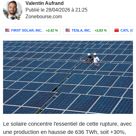
Valentin Aufrand
Publié le 28/04/2026 à 21:25
Zonebourse.com
FIRST SOLAR, INC.
+2,42 %
TESLA, INC.
+2,83 %
CATL (C
Le solaire concentre l'essentiel de cette rupture, avec
une production en hausse de 636 TWh, soit +30%,