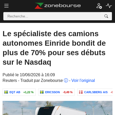
Le spécialiste des camions
autonomes Einride bondit de
plus de 70% pour ses débuts
sur le Nasdaq
Publié le 10/06/2026 à 16:09
Reuters - Traduit par Zonebourse
-
Voir l'original
EQT AB
+1,22 %
ERICSSON
-0,49 %
CARLSBERG A/S
-0,