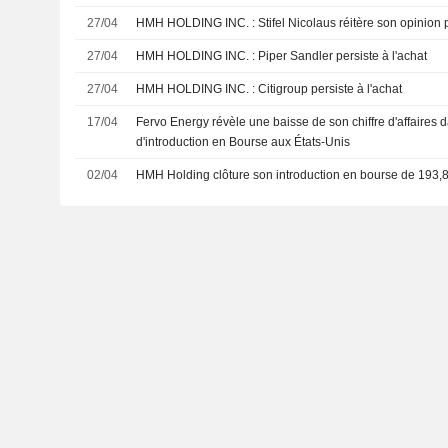
27/04
HMH HOLDING INC. : Stifel Nicolaus réitère son opi
27/04
HMH HOLDING INC. : Piper Sandler persiste à l'achat
27/04
HMH HOLDING INC. : Citigroup persiste à l'achat
17/04
Fervo Energy révèle une baisse de son chiffre d'affaires 
d'introduction en Bourse aux États-Unis
02/04
HMH Holding clôture son introduction en bourse de 193,8 