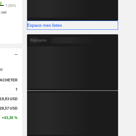
Espace mes listes
Palmarès
s
at
ACHETER
7
19,93
USD
28,57
USD
+43,36 %