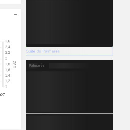
Suite du Palmarès
Palmarès