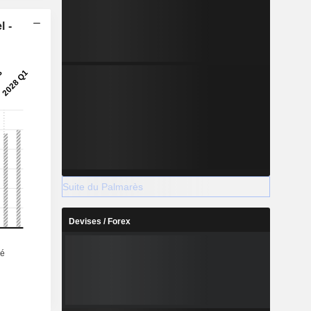
l -
Suite du Palmarès
Devises / Forex