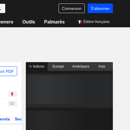
Connexion
S'abonner
eeners
Outils
Palmarès
Édition française
Indices
Europe
Amériques
Asie
ort PDF
CI
enda
Secteur
Dérivés