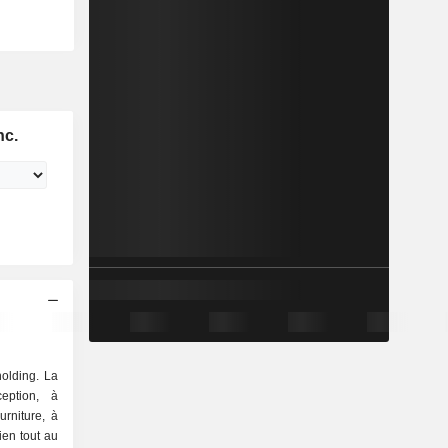
nc.
olding. La
eption, à
ourniture, à
tien tout au