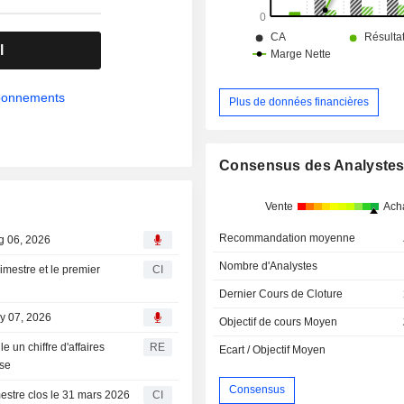
technologies de service après-vente.
l
abonnements
Plus de données financières
Consensus des Analyste
Vente
Ach
Recommandation moyenne
ug 06, 2026
Nombre d'Analystes
imestre et le premier
CI
Dernier Cours de Cloture
ay 07, 2026
Objectif de cours Moyen
 un chiffre d'affaires
RE
Ecart / Objectif Moyen
rse
Consensus
mestre clos le 31 mars 2026
CI