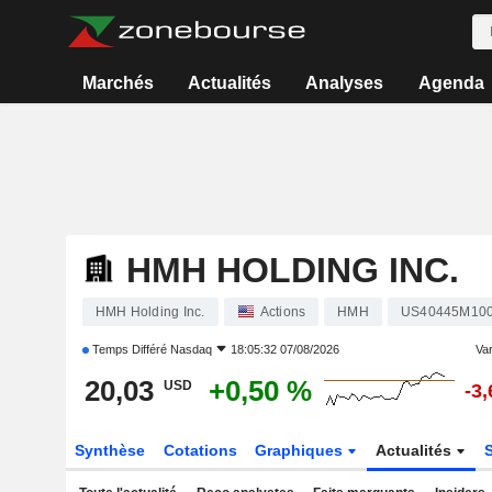
Marchés
Actualités
Analyses
Agenda
HMH HOLDING INC.
HMH Holding Inc.
Actions
HMH
US40445M10
Temps Différé
Nasdaq
18:05:32 07/08/2026
Var
20,03
+0,50 %
USD
-3
Synthèse
Cotations
Graphiques
Actualités