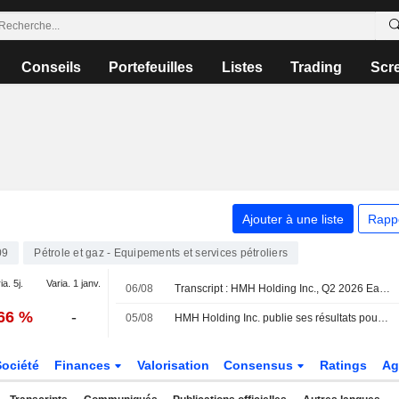
Conseils
Portefeuilles
Listes
Trading
Scr
Ajouter à une liste
Rapp
09
Pétrole et gaz - Equipements et services pétroliers
ia. 5j.
Varia. 1 janv.
06/08
Transcript : HMH Holding Inc., Q2 2026 Earnings Call, Aug 06, 2026
,66 %
-
05/08
HMH Holding Inc. publie ses résultats pour le deuxième trimestre et le premier semestre clos le 30 juin 2026
Société
Finances
Valorisation
Consensus
Ratings
Ag