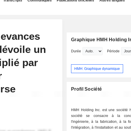
Transcripts
Communiqués
Publications officielles
Autres langues
devances
Graphique HMH Holding I
évoile un
Durée
Période
iplié par
HMH: Graphique dynamique
r
urse
Profil Société
HMH Holding Inc. est une société h
société se consacre à la conc
l'ingénierie, à la fabrication, à la f
l'intégration, à l'installation et au sou