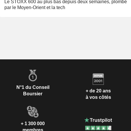
Le STOXX 600 au plus bas depuis deux semaines, plombé
par le Moyen-Orient et la tech
N°1 du Conseil
+ de 20 ans
Boursier
à vos côtés
+ 1 300 000
membres