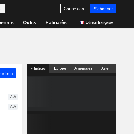
Connexion
S'abonner
eeners
Outils
Palmarès
Édition française
Indices
Europe
Amériques
Asie
ne liste
AW
AW