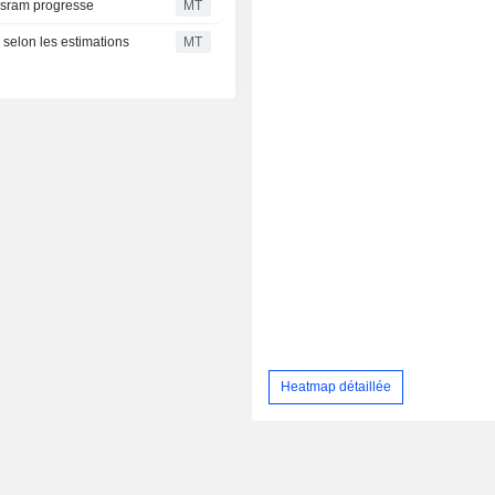
-Osram progresse
MT
, selon les estimations
MT
Heatmap détaillée