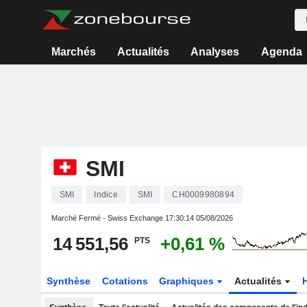
Marchés
Actualités
Analyses
Agenda
SMI
SMI
Indice
SMI
CH0009980894
Marché Fermé - Swiss Exchange
17:30:14 05/08/2026
14 551,56
+0,61 %
PTS
Synthèse
Cotations
Graphiques
Actualités