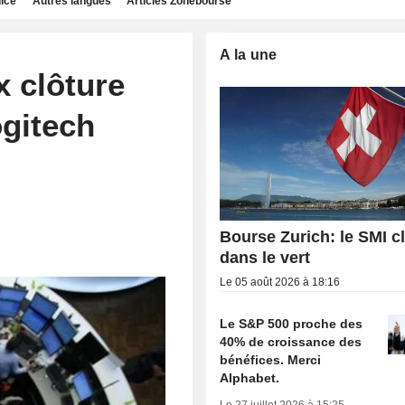
dice
Autres langues
Articles Zonebourse
A la une
x clôture
ogitech
Bourse Zurich: le SMI c
dans le vert
Le 05 août 2026 à 18:16
Le S&P 500 proche des
40% de croissance des
bénéfices. Merci
Alphabet.