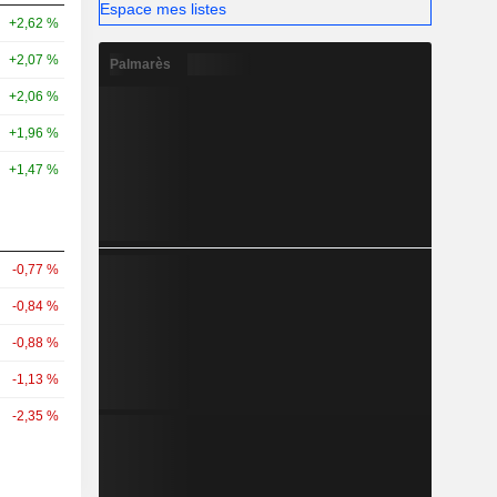
Espace mes listes
+2,62 %
+2,07 %
Palmarès
+2,06 %
+1,96 %
+1,47 %
-0,77 %
-0,84 %
-0,88 %
-1,13 %
-2,35 %