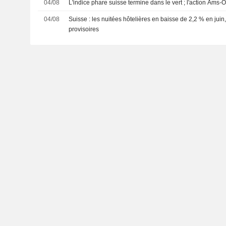
04/08
L'indice phare suisse termine dans le vert ; l'action Ams
04/08
Suisse : les nuitées hôtelières en baisse de 2,2 % en juin
provisoires