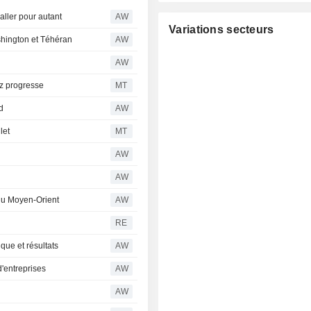
ller pour autant
AW
Variations secteurs
shington et Téhéran
AW
AW
oz progresse
MT
d
AW
let
MT
AW
AW
du Moyen-Orient
AW
RE
que et résultats
AW
d'entreprises
AW
AW