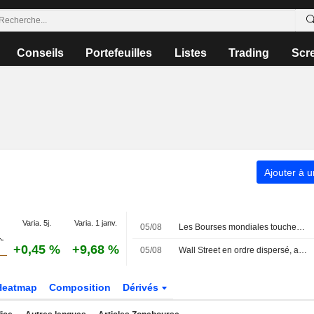
Conseils
Portefeuilles
Listes
Trading
Scr
Ajouter à u
Varia. 5j.
Varia. 1 janv.
05/08
Les Bourses mondiales touchent des records, sans s'emballer pour autant
+0,45 %
+9,68 %
05/08
Wall Street en ordre dispersé, attend un accord entre Washington et Téhéran
Heatmap
Composition
Dérivés