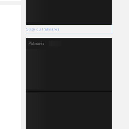
Suite du Palmarès
Palmarès