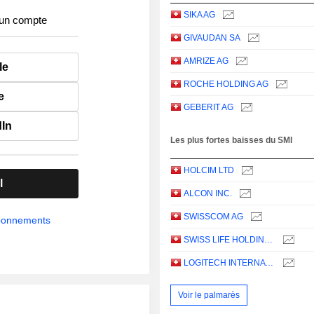
SIKA AG
 un compte
GIVAUDAN SA
AMRIZE AG
le
ROCHE HOLDING AG
e
GEBERIT AG
dIn
Les plus fortes baisses du SMI
HOLCIM LTD
l
ALCON INC.
SWISSCOM AG
abonnements
SWISS LIFE HOLDING AG
LOGITECH INTERNATIONAL S.A.
Voir le palmarès