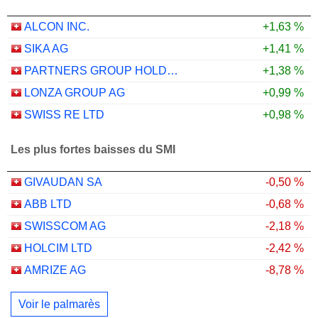
ALCON INC.
+1,63 %
SIKA AG
+1,41 %
PARTNERS GROUP HOLDING AG
+1,38 %
LONZA GROUP AG
+0,99 %
SWISS RE LTD
+0,98 %
Les plus fortes baisses du SMI
GIVAUDAN SA
-0,50 %
ABB LTD
-0,68 %
SWISSCOM AG
-2,18 %
HOLCIM LTD
-2,42 %
AMRIZE AG
-8,78 %
Voir le palmarès