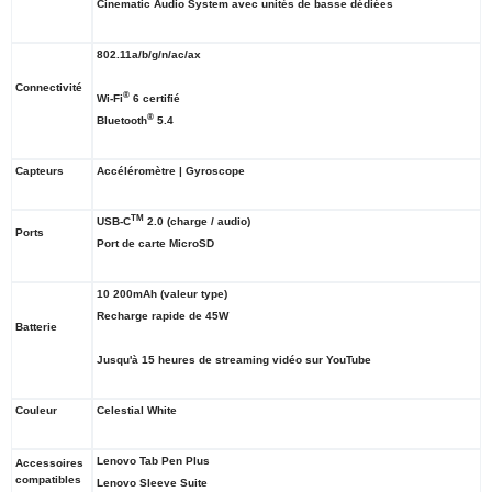
Cinematic Audio System avec unités de basse dédiées
802.11a/b/g/n/ac/ax
Connectivité
®
Wi-Fi
6 certifié
®
Bluetooth
5.4
Capteurs
Accéléromètre | Gyroscope
TM
USB-C
2.0 (charge / audio)
Ports
Port de carte MicroSD
10 200mAh (valeur type)
Recharge rapide de 45W
Batterie
Jusqu'à 15 heures de streaming vidéo sur YouTube
Couleur
Celestial White
Lenovo Tab Pen Plus
Accessoires
compatibles
Lenovo Sleeve Suite