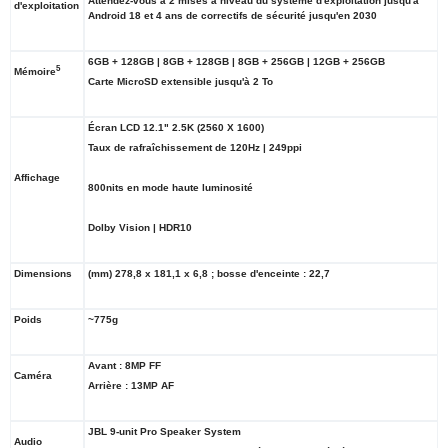
Attendez-vous à 2 mises à niveau du système d'exploitation jusqu'à
d'exploitation
Android 18 et 4 ans de correctifs de sécurité jusqu'en 2030
6GB + 128GB | 8GB + 128GB | 8GB + 256GB | 12GB + 256GB
5
Mémoire
Carte MicroSD extensible jusqu'à 2 To
Écran LCD 12.1" 2.5K (2560 X 1600)
Taux de rafraîchissement de 120Hz | 249ppi
Affichage
800nits en mode haute luminosité
Dolby Vision | HDR10
Dimensions
(mm) 278,8 x 181,1 x 6,8 ; bosse d'enceinte : 22,7
Poids
~775g
Avant : 8MP FF
Caméra
Arrière : 13MP AF
JBL 9-unit Pro Speaker System
Audio