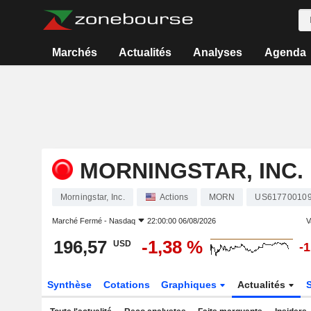
Marchés
Actualités
Analyses
Agenda
MORNINGSTAR, INC.
Morningstar, Inc.
Actions
MORN
US61770010
Marché Fermé -
Nasdaq
22:00:00 06/08/2026
V
196,57
-1,38 %
USD
-
Synthèse
Cotations
Graphiques
Actualités