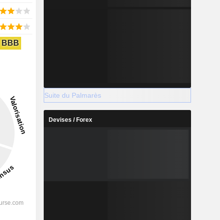
BBB
Suite du Palmarès
Devises / Forex