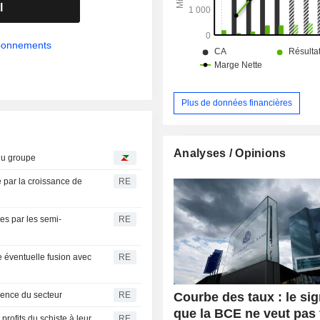
de retraite.
l
abonnements
Plus de données financières
Analyses / Opinions
du groupe
é par la croissance de
RE
es par les semi-
RE
 éventuelle fusion avec
RE
Courbe des taux : le sig
dence du secteur
RE
que la BCE ne veut pas 
 profits du schiste à leur
RE