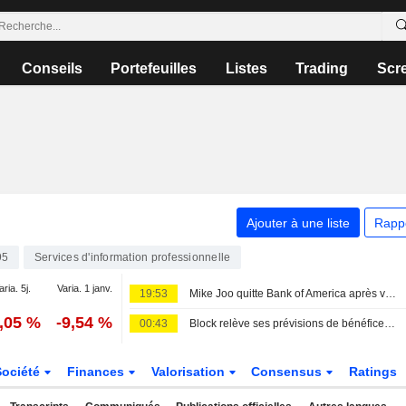
Conseils
Portefeuilles
Listes
Trading
Scr
Ajouter à une liste
Rapp
95
Services d'information professionnelle
aria. 5j.
Varia. 1 janv.
19:53
Mike Joo quitte Bank of America après vingt ans au sein du groupe
1,05 %
-9,54 %
00:43
Block relève ses prévisions de bénéfices pour 2026, porté par la croissance de Cash App et l'amélioration de ses marges
Société
Finances
Valorisation
Consensus
Ratings