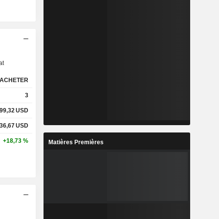
s
at
ACHETER
3
99,32
USD
36,67
USD
+18,73 %
Matières Premières