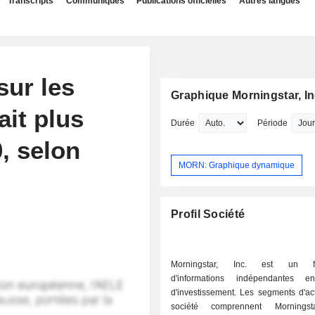
Transcripts
Communiqués
Publications officielles
Autres langues
ur les
Graphique Morningstar, In
it plus
Durée
Période
, selon
MORN: Graphique dynamique
Profil Société
Morningstar, Inc. est un fou
d'informations indépendantes e
d'investissement. Les segments d'act
société comprennent Morningst