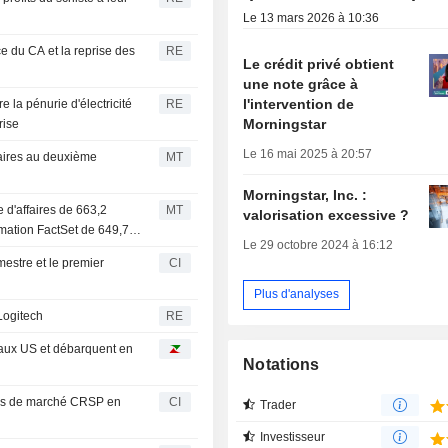
Le 13 mars 2026 à 10:36
e du CA et la reprise des
RE
Le crédit privé obtient
une note grâce à
l'intervention de
 la pénurie d'électricité
RE
Morningstar
rise
Le 16 mai 2025 à 20:57
ffaires au deuxième
MT
Morningstar, Inc. :
e d'affaires de 663,2
MT
valorisation excessive ?
imation FactSet de 649,7
Le 29 octobre 2024 à 16:12
mestre et le premier
CI
Plus d'analyses
 Logitech
RE
 aux US et débarquent en
Notations
ces de marché CRSP en
CI
Trader
Investisseur