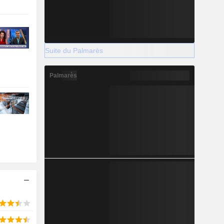
Suite du Palmarès
Palmarès