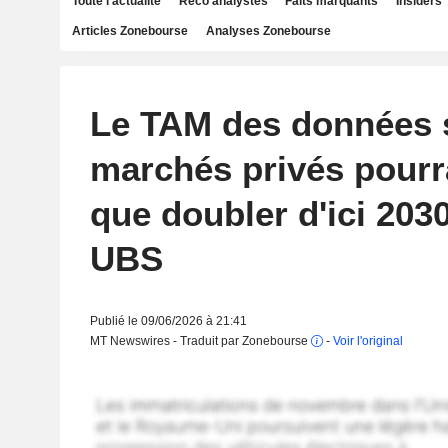
Toute l'actualité
Reco analystes
Faits marquants
Insiders
Articles Zonebourse
Analyses Zonebourse
Le TAM des données s
marchés privés pourra
que doubler d'ici 2030
UBS
Publié le 09/06/2026 à 21:41
MT Newswires - Traduit par Zonebourse
-
Voir l'original