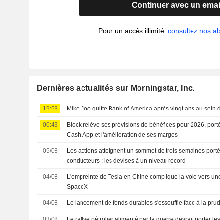
Continuer avec un emai
Pour un accès illimité,
consultez nos 
Dernières actualités sur Morningstar, Inc.
19:53
Mike Joo quitte Bank of America après vingt ans au sein 
00:43
Block relève ses prévisions de bénéfices pour 2026, port
Cash App et l'amélioration de ses marges
05/08
Les actions atteignent un sommet de trois semaines porté
conducteurs ; les devises à un niveau record
04/08
L'empreinte de Tesla en Chine complique la voie vers une
SpaceX
04/08
Le lancement de fonds durables s'essouffle face à la pru
03/08
Le rallye pétrolier alimenté par la guerre devrait porter les