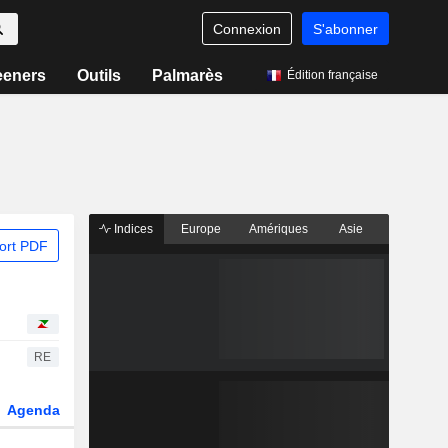
Connexion
S'abonner
eeners
Outils
Palmarès
Édition française
Indices
Europe
Amériques
Asie
ort PDF
RE
Agenda
Secteur
Dérivés
Fonds et ETFs