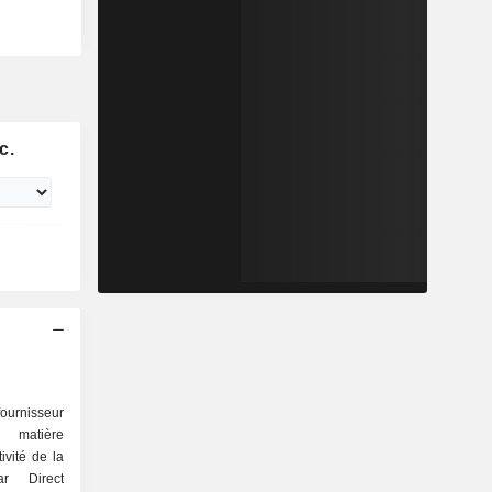
c.
rnisseur
n matière
ivité de la
ar Direct