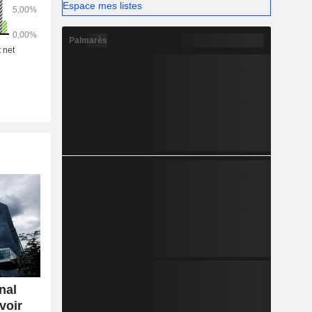
Espace mes listes
Palmarès
nal
voir