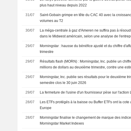
plus haut niveau depuis 2022
31/07
Saint-Gobain grimpe en tête du CAC 40 avec la croissanc
volumes au T2
30/07
La méga-centrale à gaz d'Ameren ne suffira pas à résoudre
dans le Midwest américain, selon une analyse de l'entrep
29/07
Morningstar : hausse du bénéfice ajusté et du chiffre d'a
trimestre
29/07
Résultats flash (MORN) : Morningstar, Inc. publie un chiffr
millions de dollars au deuxième trimestre, contre une est
millions de dollars
29/07
Morningstar, Inc. publie ses résultats pour le deuxième tri
semestre clos le 30 juin 2026
29/07
La fermeture de l'usine d'un fournisseur pèse sur l'action
28/07
Les ETFs protégés à la baisse ou Buffer ETFs ont la cote
Europe
28/07
Morningstar finalise le changement de marque des indi
Morningstar Market Indexes