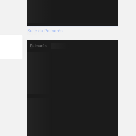
Suite du Palmarès
Palmarès