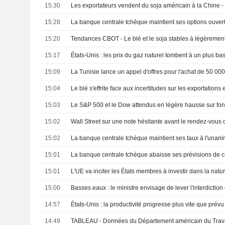
15:30
Les exportateurs vendent du soja américain à la Chine 
15:28
15:20
15:17
15:09
15:04
Le blé s'effrite face aux incertitudes sur les exportations
15:03
15:02
Wall Street sur une note hésitante avant le rendez-vous c
15:02
La banque centrale tchèque maintient ses taux à l'unani
15:01
15:01
15:00
14:57
États-Unis : la productivité progresse plus vite que prév
14:49