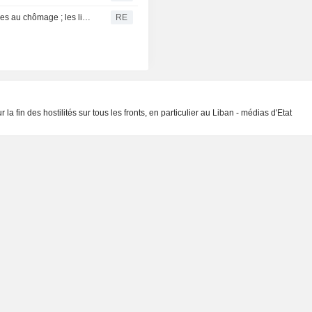
États-Unis : légère hausse des inscriptions hebdomadaires au chômage ; les licenciements prévus reculent en juillet
RE
la fin des hostilités sur tous les fronts, en particulier au Liban - médias d'Etat