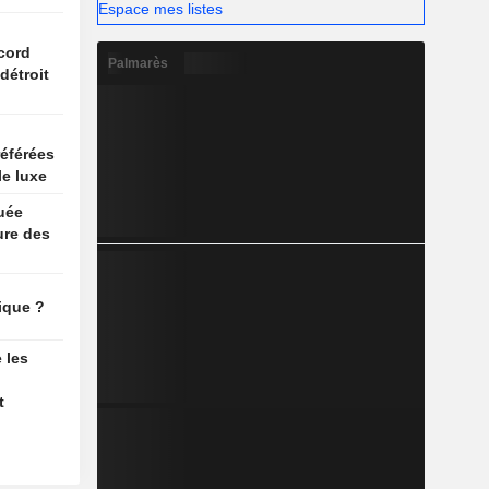
Espace mes listes
n
cord
Palmarès
détroit
référées
e luxe
ruée
eure des
ique ?
 les
t