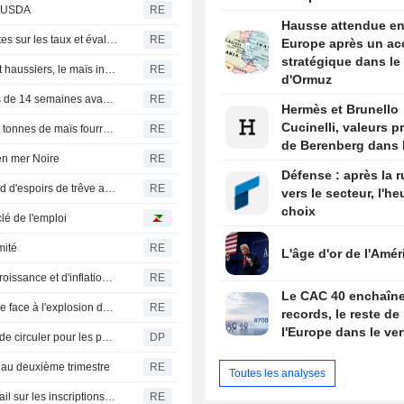
- USDA
RE
Hausse attendue e
La banque centrale tchèque maintient ses options ouvertes sur les taux et évalue les nouvelles données, selon son gouverneur
RE
Europe après un ac
stratégique dans le 
Tendances CBOT - Le blé et le soja stables à légèrement haussiers, le maïs inchangé à mitigé
RE
d'Ormuz
États-Unis : les prix du gaz naturel tombent à un plus bas de 14 semaines avant le rapport sur les stocks
RE
Hermès et Brunello
Cucinelli, valeurs p
La Tunisie lance un appel d'offres pour l'achat de 50 000 tonnes de maïs fourrager, selon des négociants
RE
de Berenberg dans l
 en mer Noire
RE
Défense : après la 
Le S&P 500 et le Dow attendus en légère hausse sur fond d'espoirs de trêve au Moyen-Orient ; les semi-conducteurs et les logiciels décrochent
RE
vers le secteur, l'h
choix
lé de l'emploi
mité
RE
L'âge d'or de l'Amér
La banque centrale tchèque abaisse ses prévisions de croissance et d'inflation pour 2026
RE
Le CAC 40 enchaîne
L'UE va inciter les États membres à investir dans la nature face à l'explosion du coût des incendies
RE
records, le reste de
l'Europe dans le ver
Basses eaux : le ministre envisage de lever l'interdiction de circuler pour les poids lourds
DP
u au deuxième trimestre
RE
Toutes les analyses
TABLEAU - Données du Département américain du Travail sur les inscriptions au chômage
RE