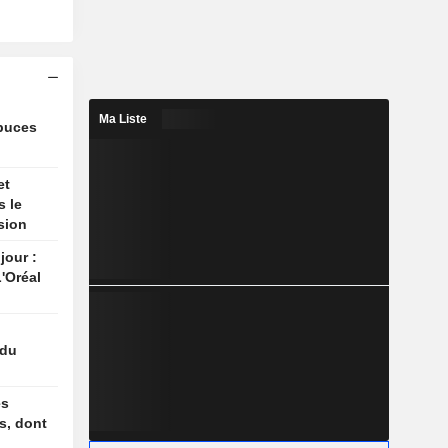
Ma Liste
 puces
et
s le
sion
jour :
'Oréal
 du
es
s, dont