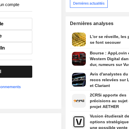
Dernières actualités
 un compte
Dernières analyses
le
e
L'or se réveille, les
se font secouer
dIn
Bourse : AppLovin 
Western Digital dan
dur, rumeurs sur Vu
l
Avis d'analystes du 
recos relevées sur L
et Clariant
abonnements
2CRSi apporte des
précisions au sujet
projet AETHER
Vusion étudierait d
options stratégique
une possible vente