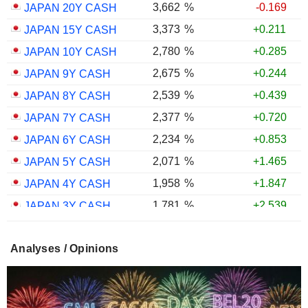
3,662
%
-0.169
JAPAN 20Y CASH
3,373
%
+0.211
JAPAN 15Y CASH
2,780
%
+0.285
JAPAN 10Y CASH
2,675
%
+0.244
JAPAN 9Y CASH
2,539
%
+0.439
JAPAN 8Y CASH
2,377
%
+0.720
JAPAN 7Y CASH
2,234
%
+0.853
JAPAN 6Y CASH
2,071
%
+1.465
JAPAN 5Y CASH
1,958
%
+1.847
JAPAN 4Y CASH
1,781
%
+2.539
JAPAN 3Y CASH
1,598
%
+2.560
JAPAN 2Y CASH
Analyses / Opinions
1,346
%
+3.039
JAPAN 1Y CASH