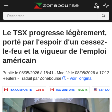
Le TSX progresse légèrement,
porté par l'espoir d'un cessez-
le-feu et la vigueur de l'emploi
américain
Publié le 08/05/2026 à 15:41 - Modifié le 08/05/2026 à 17:12
Reuters - Traduit par Zonebourse
-
Voir l'original
TSX COMPOSITE
-0,03 %
TSX VENTURE
+0,32 %
S&P GCC 