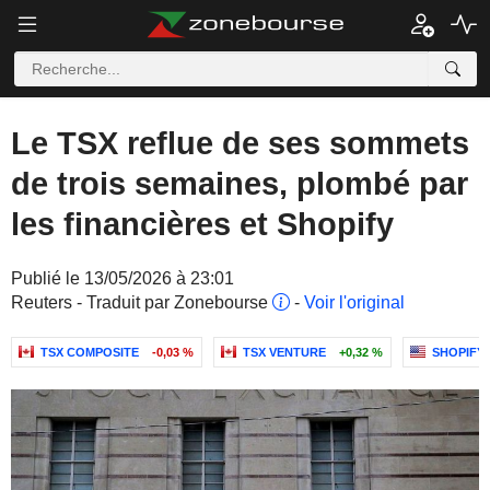
Le TSX reflue de ses sommets
de trois semaines, plombé par
les financières et Shopify
Publié le 13/05/2026 à 23:01
Reuters - Traduit par Zonebourse
-
Voir l'original
TSX COMPOSITE
-0,03 %
TSX VENTURE
+0,32 %
SHOPIFY 