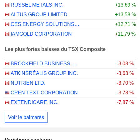
RUSSEL METALS INC.
+13,69 %
ALTUS GROUP LIMITED
+13,58 %
CES ENERGY SOLUTIONS CORP.
+12,71 %
IAMGOLD CORPORATION
+11,79 %
Les plus fortes baisses du TSX Composite
BROOKFIELD BUSINESS CORPORATION
-3,08 %
ATKINSRÉALIS GROUP INC.
-3,63 %
NUTRIEN LTD.
-3,70 %
OPEN TEXT CORPORATION
-3,78 %
EXTENDICARE INC.
-7,87 %
Voir le palmarès
Variations secteurs