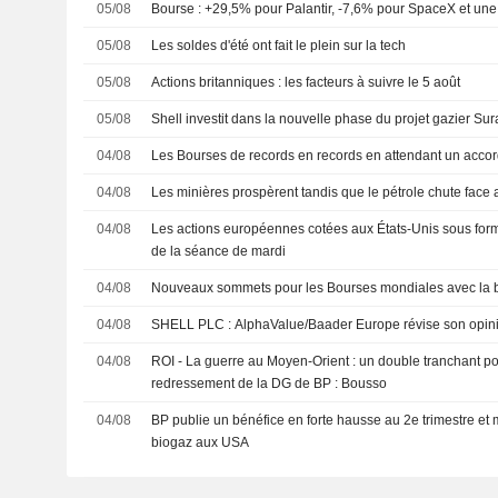
05/08
Bourse : +29,5% pour Palantir, -7,6% pour SpaceX et une 
05/08
Les soldes d'été ont fait le plein sur la tech
05/08
Actions britanniques : les facteurs à suivre le 5 août
05/08
Shell investit dans la nouvelle phase du projet gazier Su
04/08
Les Bourses de records en records en attendant un accor
04/08
Les minières prospèrent tandis que le pétrole chute face 
04/08
Les actions européennes cotées aux États-Unis sous for
de la séance de mardi
04/08
Nouveaux sommets pour les Bourses mondiales avec la b
04/08
SHELL PLC : AlphaValue/Baader Europe révise son 
04/08
ROI - La guerre au Moyen-Orient : un double tranchant po
redressement de la DG de BP : Bousso
04/08
BP publie un bénéfice en forte hausse au 2e trimestre et 
biogaz aux USA