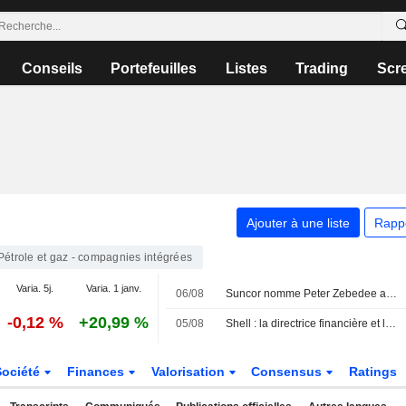
Conseils
Portefeuilles
Listes
Trading
Scr
Ajouter à une liste
Rapp
Pétrole et gaz - compagnies intégrées
Varia. 5j.
Varia. 1 janv.
06/08
Suncor nomme Peter Zebedee au poste de PDG et annonce le départ de son directeur financier
-0,12 %
+20,99 %
05/08
Shell : la directrice financière et la directrice juridique cèdent pour 1,3 million de livres sterling d'actions
Société
Finances
Valorisation
Consensus
Ratings