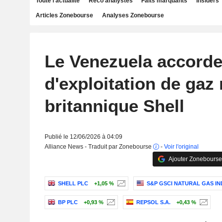
Toute l'actualité
Reco analystes
Faits marquants
Insiders
Articles Zonebourse
Analyses Zonebourse
Le Venezuela accorde
d'exploitation de gaz 
britannique Shell
Publié le 12/06/2026 à 04:09
Alliance News - Traduit par Zonebourse
-
Voir l'original
Ajouter Zonebourse
SHELL PLC
+1,05 %
S&P GSCI NATURAL GAS IN
BP PLC
+0,93 %
REPSOL S.A.
+0,43 %