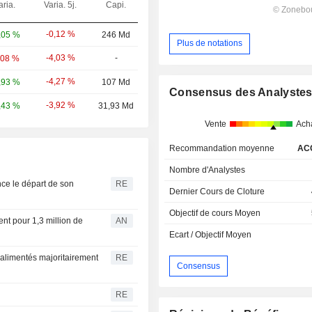
aria.
Varia. 5j.
Capi.
-0,12 %
,05 %
246 Md
Plus de notations
-4,03 %
-
,08 %
-4,27 %
,93 %
107 Md
Consensus des Analyste
-3,92 %
,43 %
31,93 Md
Vente
Ach
Recommandation moyenne
AC
Nombre d'Analystes
e le départ de son
RE
Dernier Cours de Cloture
Objectif de cours Moyen
dent pour 1,3 million de
AN
Ecart / Objectif Moyen
 alimentés majoritairement
RE
Consensus
RE