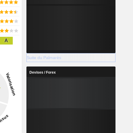
A
Suite du Palmarès
Devises / Forex