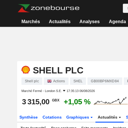
Marchés
Actualités
Analyses
Agenda
SHELL PLC
Shell plc
Actions
SHEL
GB00BP6MXD84
Marché Fermé -
London S.E.
17:35:13 06/08/2026
3 315,00
+1,05 %
GBX
Synthèse
Cotations
Graphiques
Actualités