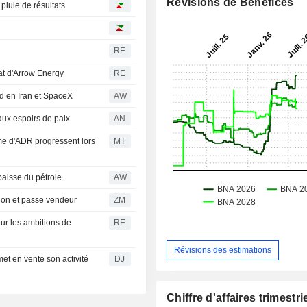
Révisions de Bénéfices
pluie de résultats
RE
rat d'Arrow Energy
RE
d en Iran et SpaceX
AW
aux espoirs de paix
AN
me d'ADR progressent lors
MT
aisse du pétrole
AW
opinion et passe vendeur
ZM
ur les ambitions de
RE
Révisions des estimations
met en vente son activité
DJ
Chiffre d'affaires trimestrie