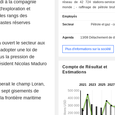
udi à la compagnie
réseau de 42 724 stations-servic
monde ; - raffinage de pétrole brut (28,9%) :
d'exploration et
détention, à fin 2025, de 7 raffiner
 les rangs des
Employés
monde. En outre, Shell plc déve
vastes réserves
activité de fabrication de produits c
Secteur
Pétrole et gaz -
pétrochimiques (oléfines, produits a
solvants, éthylènes, propylènes
Agenda
13/08
Détachement de dividende 
additifs, etc.) ; - production de gaz naturel
 ouvert le secteur aux
liquéfié (14,4%) ; - production d'électricité à
partir de sources renouvelables (1
Plus d'informations sur la société
 adopter une loi de
exploration et production de pétrole
ous la pression de
gaz naturel (1,9%) ; - autres (0,1%). La
résident Nicolas Maduro
répartition géographique du CA est la
Compte de Résultat et
Royaume-Uni (10,8%), Europe (23,
Estimations
Océanie-Afrique (34%), Etats-Unis 
Amérique (9,9%).
erait le champ Loran,
 sept gisements de
la frontière maritime