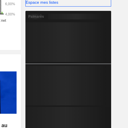
Espace mes listes
Palmarès
e au