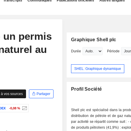
Transcripts
Communiqués
Publications officielles
Autres langues
 un permis
Graphique Shell plc
naturel au
Durée
Période
SHEL: Graphique dynamique
Profil Société
 à vos sources
Partager
DEX
-0,08 %
Shell plc est spécialisé dans la produ
distribution de pétrole et de gaz nat
par activité se répartit comme suit : - distribution
de produits pétroliers (41,9%) : explo