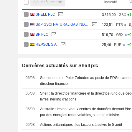
Ajouter à une liste
indicatif
V
SHELL PLC
3 315,00
GBX
+1
S&P GSCI NATURAL GAS INDEX
123,51
PTS
-0
BP PLC
519,70
GBX
+0
REPSOL S.A.
25,46
EUR
+0
Dernières actualités sur Shell plc
06/08
Suncor nomme Peter Zebedee au poste de PDG et annonc
directeur financier
05/08
Shell : la directrice financière et la directrice juridique cè
livres sterling d'actions
05/08
Australie : les nouveaux centres de données devront être
par des énergies renouvelables, selon le ministre
05/08
Actions britanniques : les facteurs à suivre le 5 août