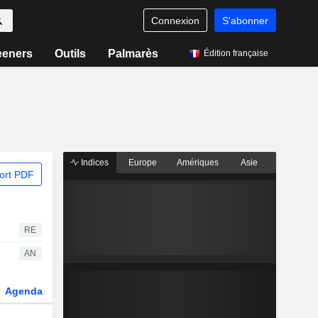
Connexion
S'abonner
eeners
Outils
Palmarès
Édition française
Indices
Europe
Amériques
Asie
ort PDF
RE
AN
Agenda
Secteur
Dérivés
Fonds et ETFs