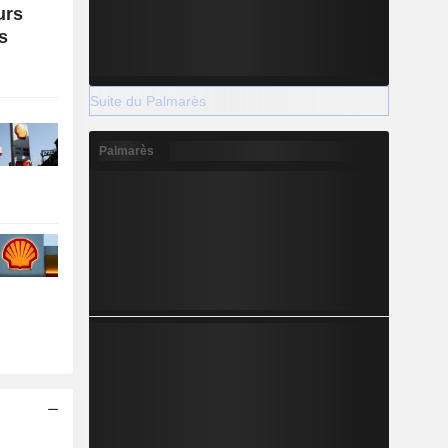
urs
s
Suite du Palmarès
Palmarès