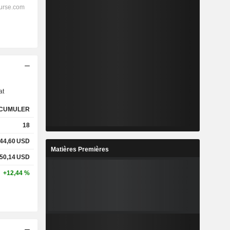
s
at
CUMULER
18
44,60
USD
Matières Premières
50,14
USD
+12,44 %