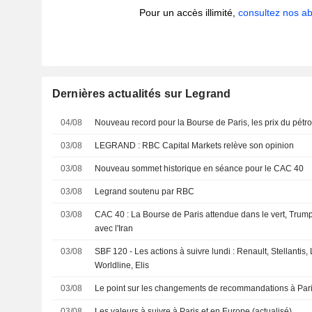
Pour un accès illimité,
consultez nos 
Dernières actualités sur Legrand
04/08
Nouveau record pour la Bourse de Paris, les prix du pétrol
03/08
LEGRAND : RBC Capital Markets relève son opinion
03/08
Nouveau sommet historique en séance pour le CAC 40
03/08
Legrand soutenu par RBC
03/08
CAC 40 : La Bourse de Paris attendue dans le vert, Trump
avec l'Iran
03/08
SBF 120 - Les actions à suivre lundi : Renault, Stellantis
Worldline, Elis
03/08
Le point sur les changements de recommandations à Paris
03/08
Les valeurs à suivre à Paris et en Europe (actualisé)