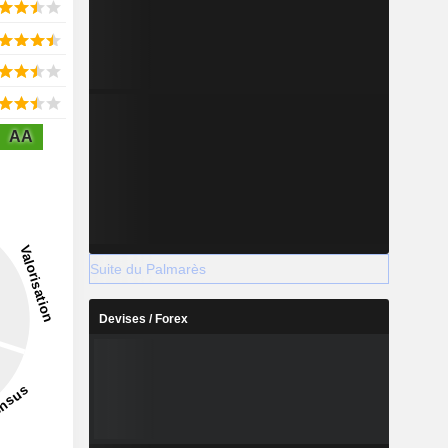
AA
Suite du Palmarès
Devises / Forex