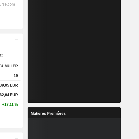
s
at
CUMULER
19
39,05
EUR
62,84
EUR
+17,11 %
Matières Premières