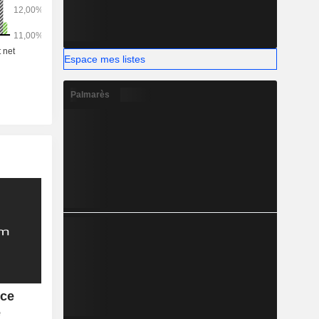
Espace mes listes
Palmarès
nce
e