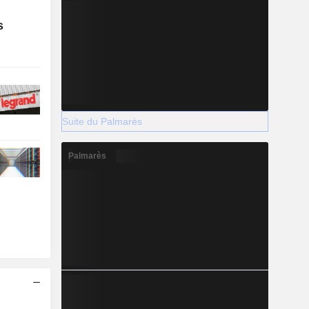
s
Suite du Palmarès
Palmarès