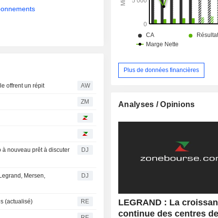
abonnements
Plus de données financières
e offrent un répit
AW
ZM
Analyses / Opinions
 à nouveau prêt à discuter
DJ
, Legrand, Mersen,
DJ
LEGRAND : La croissa
 (actualisé)
RE
continue des centres d
RE