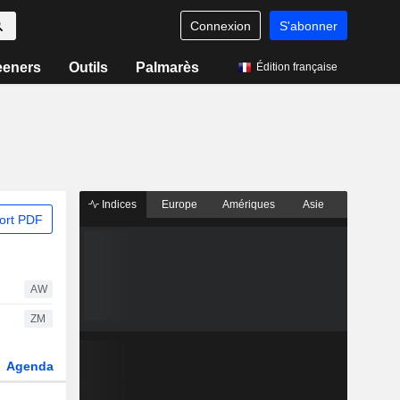
Connexion
S'abonner
eeners
Outils
Palmarès
Édition française
Indices
Europe
Amériques
Asie
ort PDF
AW
ZM
Agenda
Secteur
Dérivés
Fonds et ETFs