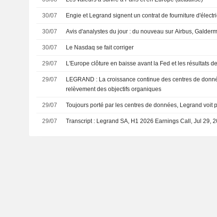
30/07
Engie et Legrand signent un contrat de fourniture d'électr
30/07
Avis d'analystes du jour : du nouveau sur Airbus, Galderm
30/07
Le Nasdaq se fait corriger
29/07
L'Europe clôture en baisse avant la Fed et les résultats d
29/07
LEGRAND : La croissance continue des centres de données entraîne un
relèvement des objectifs organiques
29/07
Toujours porté par les centres de données, Legrand voit 
29/07
Transcript : Legrand SA, H1 2026 Earnings Call, Jul 29, 