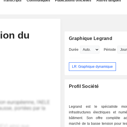
Transcripts
Communiqués
Publications officielles
Autres langues
tion du
Graphique Legrand
Durée
Période
LR: Graphique dynamique
Profil Société
Legrand est le spécialiste mo
infrastructures électriques et num
bâtiment. Son offre complète a
marché de la basse tension pour le