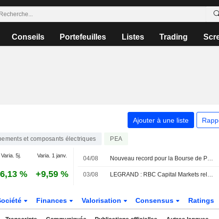
Conseils
Portefeuilles
Listes
Trading
Scr
Ajouter à une liste
Rapp
pements et composants électriques
PEA
Varia. 5j.
Varia. 1 janv.
04/08
Nouveau record pour la Bourse de Paris, les prix du pétrole offrent un répit
6,13 %
+9,59 %
03/08
LEGRAND : RBC Capital Markets relève son opinion
Société
Finances
Valorisation
Consensus
Ratings