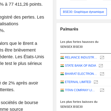
6% à 77 411,26 points.
BSE30: Graphique dynamique
gistré des pertes. Les
alisations
Palmarès
1%.
Les plus fortes hausses du
lors que le Brent a
SENSEX BSE30
rès être brièvement
édente. Les États-Unis
RELIANCE INDUSTRIES LTD
le test le plus sérieux
STATE BANK OF INDIA
BHARAT ELECTRONICS LIMITED
ETERNAL LIMITED
é de 2% après avoir
ttentes.
TITAN COMPANY LIMITED
s sociétés de bourse
Les plus fortes baisses du
SENSEX BSE30
omme source