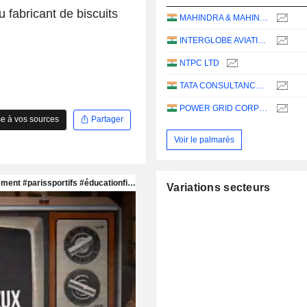
 fabricant de biscuits
MAHINDRA & MAHINDRA LIMITED
INTERGLOBE AVIATION LIMITED
NTPC LTD
TATA CONSULTANCY SERVICES LTD.
POWER GRID CORPORATION OF INDIA LIMITED
e à vos sources
Partager
Voir le palmarès
Variations secteurs