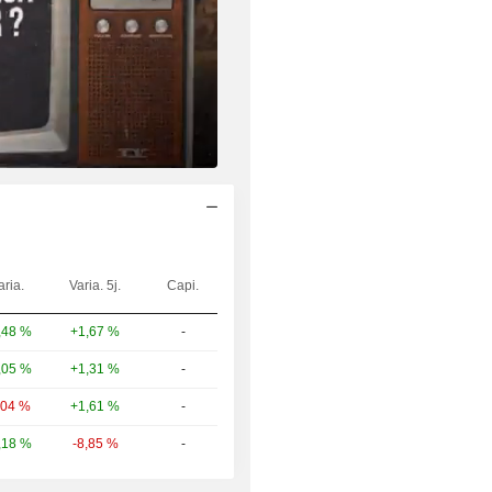
aria.
Varia. 5j.
Capi.
+1,67 %
-
,48 %
+1,31 %
-
,05 %
+1,61 %
-
,04 %
-8,85 %
-
,18 %