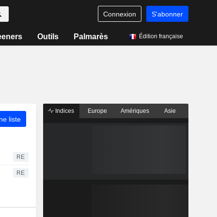
Connexion
S'abonner
eeners
Outils
Palmarès
Édition française
Indices
Europe
Amériques
Asie
ne liste
RE
RE