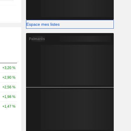
Espace mes listes
Palmarès
+3,20 %
+2,90 %
+2,56 %
+1,98 %
+1,47 %