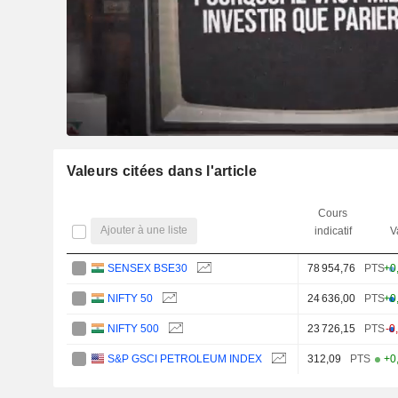
Valeurs citées dans l'article
Cours
Ajouter à une liste
indicatif
V
SENSEX BSE30
78 954,76
PTS
+0
NIFTY 50
24 636,00
PTS
+0
NIFTY 500
23 726,15
PTS
-0
S&P GSCI PETROLEUM INDEX
312,09
PTS
+0