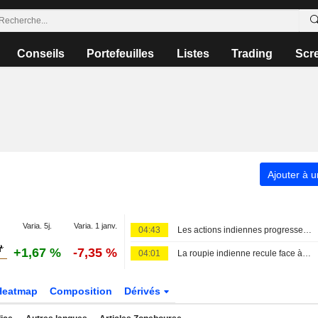
Conseils
Portefeuilles
Listes
Trading
Scr
Ajouter à u
Varia. 5j.
Varia. 1 janv.
04:43
Les actions indiennes progressent portées par la stabilité du brut et les résultats ; l'échéance hebdomadaire accentue la volatilité du Sensex
+1,67 %
-7,35 %
04:01
La roupie indienne recule face à la demande des importateurs, les primes de change à terme tombent à un plus bas d'un mois
Heatmap
Composition
Dérivés