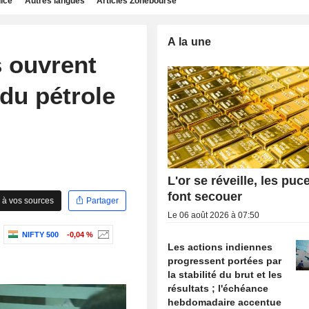
dice
Autres langues
Articles Zonebourse
A la une
s ouvrent
 du pétrole
L'or se réveille, les puc
font secouer
 à vos sources
Partager
Le 06 août 2026 à 07:50
NIFTY 500
-0,04 %
Les actions indiennes
progressent portées par
la stabilité du brut et les
résultats ; l'échéance
hebdomadaire accentue