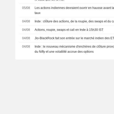
05/08
Les actions indiennes devraient ouvrir en hausse avant la
taux
04/08
Inde : clôture des actions, de la roupie, des swaps et du ca
04/08
Actions, roupie, swaps et call en Inde à 15h30 IST
04/08
Jio-BlackRock fait son entrée sur le marché indien des ET
04/08
Inde : le nouveau mécanisme d'enchères de clôture provo
du Nifty et une volatilité accrue des options