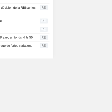
 décision de la RBI sur les
RE
ll
RE
RE
F avec un fonds Nifty 50
RE
que de fortes variations
RE