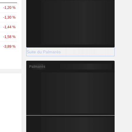
-1,20 %
-1,30 %
-1,44 %
-1,58 %
-3,89 %
Suite du Palmarès
Palmarès