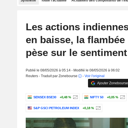
Synthèse
Toute l'actualité
Actualités des composants de l'in
Les actions indienne
en baisse, la flambée
pèse sur le sentiment
Publié le 08/05/2026 à 05:14 - Modifié le 08/05/2026 à 06:02
Reuters - Traduit par Zonebourse
-
Voir l'original
Ajouter Zonebourse
SENSEX BSE30
+0,48 %
NIFTY 50
+0,05 %
S&P GSCI PETROLEUM INDEX
+0,18 %