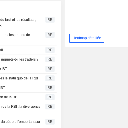
u brut et les résultats ;
RE
x
eurs, les primes de
RE
Heatmap détaillée
ll
RE
nquiète-t-il les traders ?
RE
0 IST
RE
ès le statu quo de la RBI
RE
 IST
RE
ion de la RBI
RE
 de la RBI ; la divergence
RE
 du pétrole l'emportant sur
RE