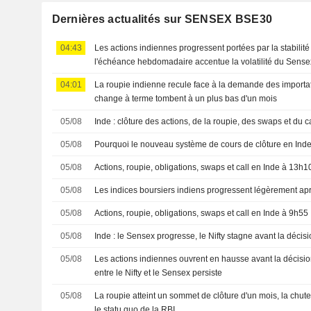
Dernières actualités sur SENSEX BSE30
04:43
Les actions indiennes progressent portées par la stabilité d
l'échéance hebdomadaire accentue la volatilité du Sense
04:01
La roupie indienne recule face à la demande des importat
change à terme tombent à un plus bas d'un mois
05/08
Inde : clôture des actions, de la roupie, des swaps et du ca
05/08
Pourquoi le nouveau système de cours de clôture en Inde i
05/08
Actions, roupie, obligations, swaps et call en Inde à 13h1
05/08
Les indices boursiers indiens progressent légèrement apr
05/08
Actions, roupie, obligations, swaps et call en Inde à 9h55
05/08
Inde : le Sensex progresse, le Nifty stagne avant la décis
05/08
Les actions indiennes ouvrent en hausse avant la décision
entre le Nifty et le Sensex persiste
05/08
La roupie atteint un sommet de clôture d'un mois, la chute
le statu quo de la RBI