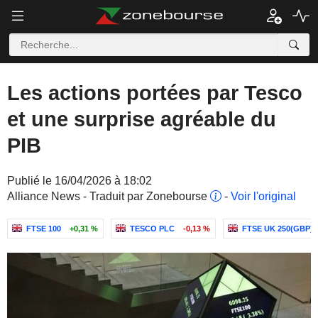
Les actions portées par Tesco
et une surprise agréable du
PIB
Publié le 16/04/2026 à 18:02
Alliance News - Traduit par Zonebourse
-
Voir l'original
FTSE 100
+0,31 %
TESCO PLC
-0,13 %
FTSE UK 250(GBP)