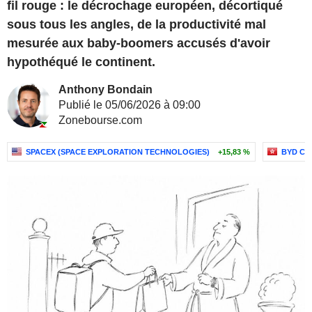
fil rouge : le décrochage européen, décortiqué
sous tous les angles, de la productivité mal
mesurée aux baby-boomers accusés d'avoir
hypothéqué le continent.
Anthony Bondain
Publié le 05/06/2026 à 09:00
Zonebourse.com
SPACEX (SPACE EXPLORATION TECHNOLOGIES)
+15,83 %
BYD CO