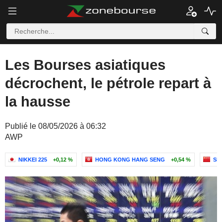
Les Bourses asiatiques
décrochent, le pétrole repart à
la hausse
Publié le 08/05/2026 à 06:32
AWP
NIKKEI 225
+0,12 %
HONG KONG HANG SENG
+0,54 %
SH