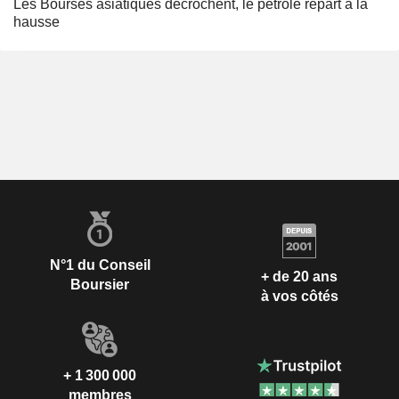
Les Bourses asiatiques décrochent, le pétrole repart à la
hausse
N°1 du Conseil
+ de 20 ans
Boursier
à vos côtés
+ 1 300 000
membres