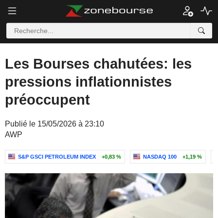
Les Bourses chahutées: les
pressions inflationnistes
préoccupent
Publié le 15/05/2026 à 23:10
AWP
S&P GSCI PETROLEUM INDEX
+0,83 %
NASDAQ 100
+1,19 %