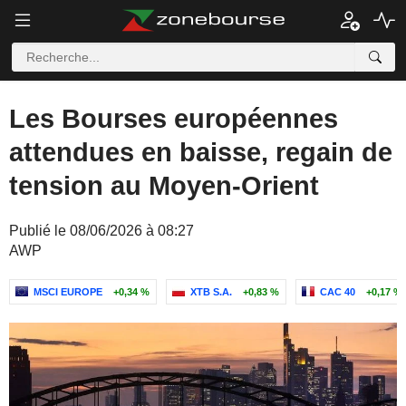
Les Bourses européennes
attendues en baisse, regain de
tension au Moyen-Orient
Publié le 08/06/2026 à 08:27
AWP
MSCI EUROPE
+0,34 %
XTB S.A.
+0,83 %
CAC 40
+0,17 %