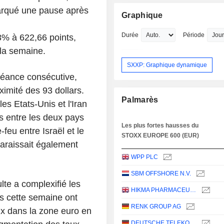
marqué une pause après
Graphique
Durée
Période
% à 622,66 points,
 la semaine.
SXXP: Graphique dynamique
séance consécutive,
ximité des 93 dollars.
Palmarès
es Etats-Unis et l'Iran
s entre les deux pays
Les plus fortes hausses du
feu entre Israël et le
STOXX EUROPE 600 (EUR)
paraissait également
WPP PLC
SBM OFFSHORE N.V.
lte a complexifié les
HIKMA PHARMACEUTICALS PLC
es cette semaine ont
RENK GROUP AG
ix dans la zone euro en
DEUTSCHE TELEKOM AG