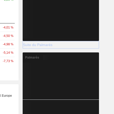
-4,01 %
-4,50 %
-4,98 %
Suite du Palmarès
-5,14 %
Palmarès
-7,73 %
X Europe