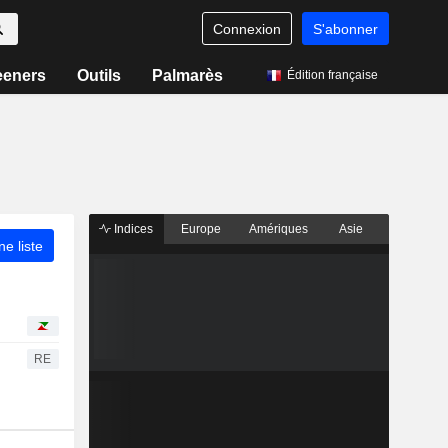
Connexion
S'abonner
eeners
Outils
Palmarès
Édition française
Indices
Europe
Amériques
Asie
ne liste
RE