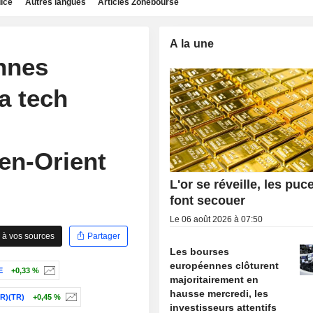
dice
Autres langues
Articles Zonebourse
A la une
nnes
la tech
en-Orient
L'or se réveille, les puc
font secouer
Le 06 août 2026 à 07:50
 à vos sources
Partager
Les bourses
européennes clôturent
E
+0,33 %
majoritairement en
hausse mercredi, les
R)(TR)
+0,45 %
investisseurs attentifs