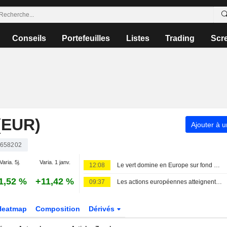
Conseils
Portefeuilles
Listes
Trading
Scr
(EUR)
Ajouter à u
658202
Varia. 5j.
Varia. 1 janv.
12:08
Le vert domine en Europe sur fond d'avalanche de publications
1,52 %
+11,42 %
09:37
Les actions européennes atteignent un sommet historique, portées par les résultats et l'optimisme USA-Iran
Heatmap
Composition
Dérivés