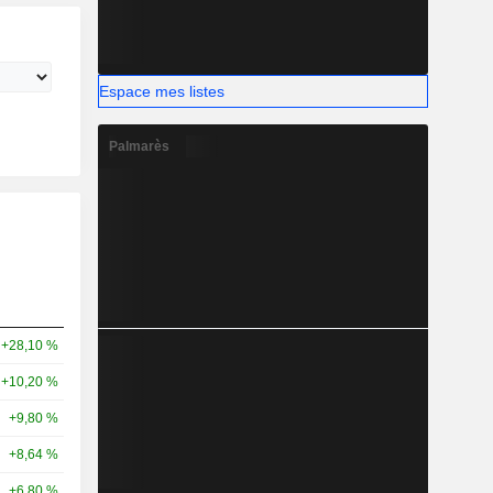
Espace mes listes
Palmarès
+28,10 %
+10,20 %
+9,80 %
+8,64 %
+6,80 %