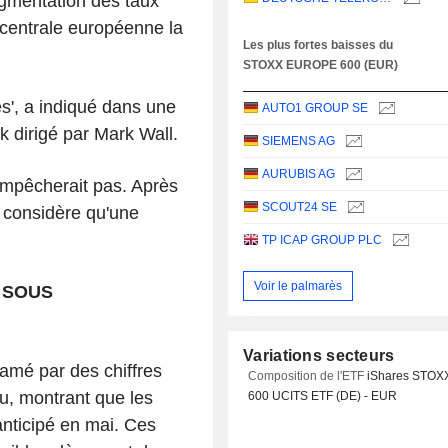
ugmentation des taux
 centrale européenne la
Les plus fortes baisses du
STOXX EUROPE 600 (EUR)
s', a indiqué dans une
AUTO1 GROUP SE
 dirigé par Mark Wall.
SIEMENS AG
AURUBIS AG
'empêcherait pas. Après
SCOUT24 SE
E considère qu'une
TP ICAP GROUP PLC
Voir le palmarès
 SOUS
Variations secteurs
amé par des chiffres
Composition de l'ETF
iShares STOX
vu, montrant que les
600 UCITS ETF (DE) - EUR
anticipé en mai. Ces