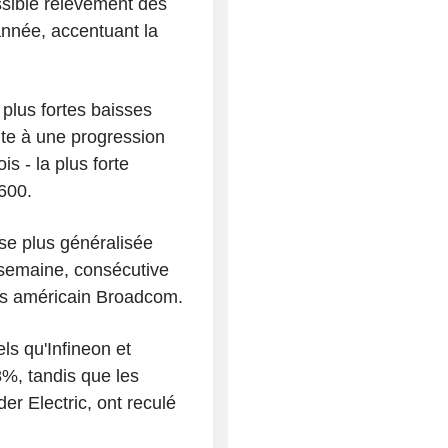
ossible relèvement des
année, accentuant la
 plus fortes baisses
uite à une progression
s - la plus forte
600.
se plus généralisée
 semaine, consécutive
es américain Broadcom.
ls qu'Infineon et
%, tandis que les
er Electric, ont reculé