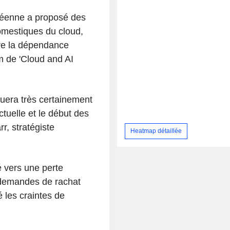
péenne a proposé des
domestiques du cloud,
ire la dépendance
m de 'Cloud and AI
ituera très certainement
tuelle et le début des
, stratégiste
Heatmap détaillée
é vers une perte
demandes de rachat
é les craintes de