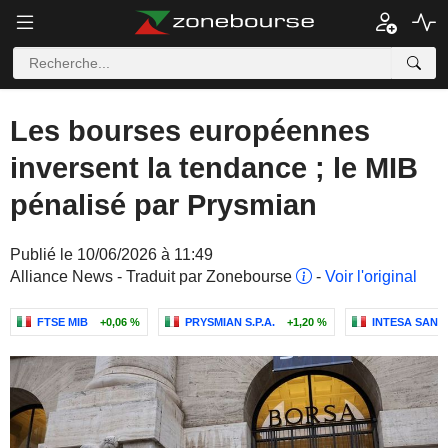
Les bourses européennes
inversent la tendance ; le MIB
pénalisé par Prysmian
Publié le 10/06/2026 à 11:49
Alliance News - Traduit par Zonebourse
-
Voir l'original
FTSE MIB
+0,06 %
PRYSMIAN S.P.A.
+1,20 %
INTESA SANPA