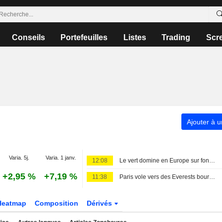
Conseils
Portefeuilles
Listes
Trading
Scr
Ajouter à u
Varia. 5j.
Varia. 1 janv.
12:08
Le vert domine en Europe sur fond d'avalanche de publications
+2,95 %
+7,19 %
11:38
Paris vole vers des Everests boursiers en attendant un accord pour Ormuz
Heatmap
Composition
Dérivés