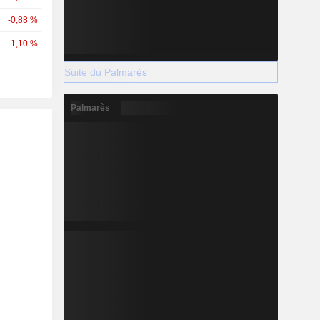
-0,88 %
-1,10 %
Suite du Palmarès
Palmarès