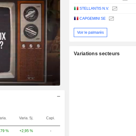
STELLANTIS N.V.
CAPGEMINI SE
Voir le palmarès
Variations secteurs
aria.
Varia. 5j.
Capi.
+2,95 %
-
,79 %