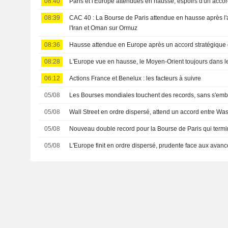
08:40
Paris et l'Europe attendues en hausse, espoirs d'un acc
08:39
CAC 40 : La Bourse de Paris attendue en hausse après l'
l'Iran et Oman sur Ormuz
08:36
Hausse attendue en Europe après un accord stratégique d
08:28
L'Europe vue en hausse, le Moyen-Orient toujours dans l
06:12
Actions France et Benelux : les facteurs à suivre
05/08
Les Bourses mondiales touchent des records, sans s'emba
05/08
Wall Street en ordre dispersé, attend un accord entre Wa
05/08
Nouveau double record pour la Bourse de Paris qui termin
05/08
L'Europe finit en ordre dispersé, prudente face aux avanc