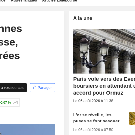
dice
Autres langues
Articles Zonebourse
A la une
nnes
sse,
rées
Paris vole vers des Eve
boursiers en attendant 
 à vos sources
Partager
accord pour Ormuz
Le 06 août 2026 à 11:38
+0,07 %
L'or se réveille, les
puces se font secouer
Le 06 août 2026 à 07:50