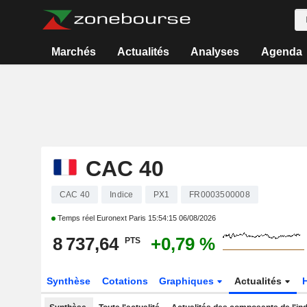
Marchés
Actualités
Analyses
Agenda
CAC 40
CAC 40
Indice
PX1
FR0003500008
Temps réel Euronext Paris
15:54:15 06/08/2026
8 737,64
+0,79 %
PTS
Synthèse
Cotations
Graphiques
Actualités