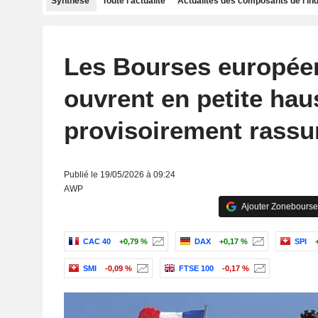
Synthèse
Toute l'actualité
Actualités des composants de l'in
Les Bourses europée
ouvrent en petite hau
provisoirement rassu
Publié le 19/05/2026 à 09:24
AWP
Ajouter Zonebourse
CAC 40
+0,79 %
DAX
+0,17 %
SPI
SMI
-0,09 %
FTSE 100
-0,17 %