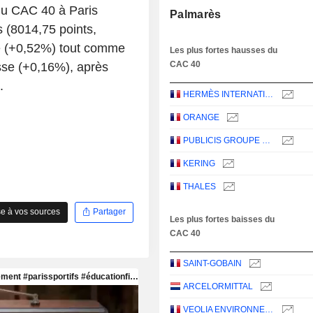
du CAC 40 à Paris
Palmarès
s (8014,75 points,
e (+0,52%) tout comme
Les plus fortes hausses du
CAC 40
sse (+0,16%), après
.
HERMÈS INTERNATIONAL
ORANGE
PUBLICIS GROUPE S.A.
KERING
THALES
e à vos sources
Partager
Les plus fortes baisses du
CAC 40
SAINT-GOBAIN
ARCELORMITTAL
VEOLIA ENVIRONNEMENT