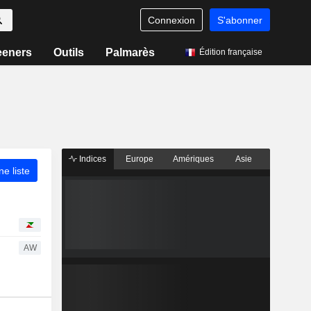
Connexion
S'abonner
eeners
Outils
Palmarès
Édition française
Indices
Europe
Amériques
Asie
ne liste
AW