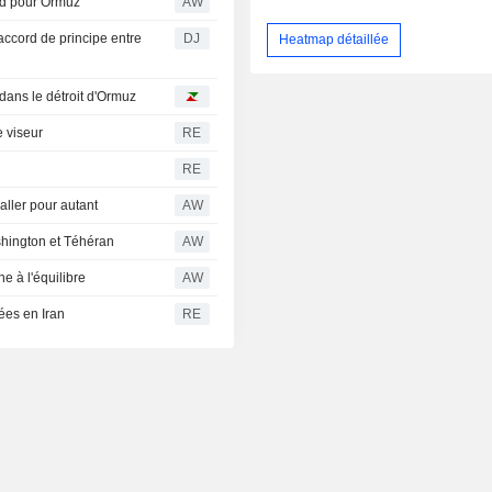
ord pour Ormuz
AW
accord de principe entre
DJ
Heatmap détaillée
ans le détroit d'Ormuz
e viseur
RE
RE
ller pour autant
AW
shington et Téhéran
AW
e à l'équilibre
AW
ées en Iran
RE