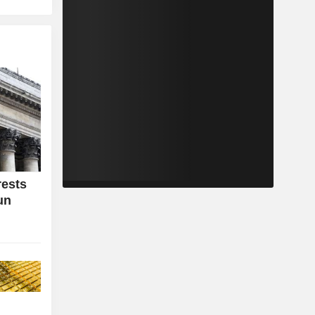
rests
un