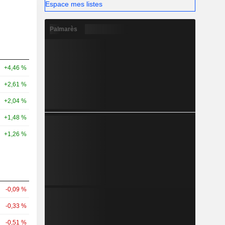
Espace mes listes
Palmarès
+4,46 %
+2,61 %
+2,04 %
+1,48 %
+1,26 %
-0,09 %
-0,33 %
-0,51 %