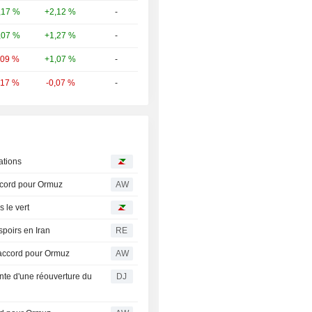
+2,12 %
-
,17 %
+1,27 %
-
,07 %
+1,07 %
-
,09 %
-0,07 %
-
,17 %
ations
accord pour Ormuz
AW
 le vert
espoirs en Iran
RE
 accord pour Ormuz
AW
nte d'une réouverture du
DJ