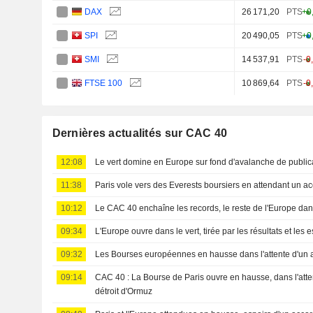
DAX
26 171,20
PTS
+0
SPI
20 490,05
PTS
+0
SMI
14 537,91
PTS
-0
FTSE 100
10 869,64
PTS
-0
Dernières actualités sur CAC 40
12:08
Le vert domine en Europe sur fond d'avalanche de public
11:38
Paris vole vers des Everests boursiers en attendant un 
10:12
Le CAC 40 enchaîne les records, le reste de l'Europe dans
09:34
L'Europe ouvre dans le vert, tirée par les résultats et les 
09:32
Les Bourses européennes en hausse dans l'attente d'un
09:14
CAC 40 : La Bourse de Paris ouvre en hausse, dans l'atte
détroit d'Ormuz