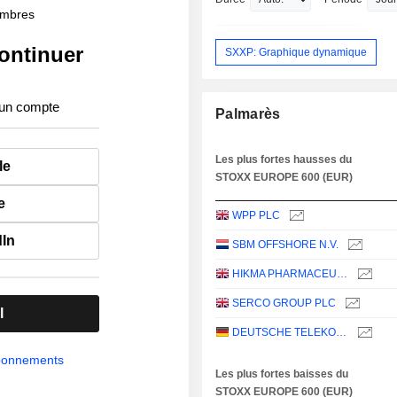
membres
ontinuer
SXXP: Graphique dynamique
 un compte
Palmarès
Les plus fortes hausses du
le
STOXX EUROPE 600 (EUR)
e
WPP PLC
dIn
SBM OFFSHORE N.V.
HIKMA PHARMACEUTICALS PLC
SERCO GROUP PLC
l
DEUTSCHE TELEKOM AG
abonnements
Les plus fortes baisses du
STOXX EUROPE 600 (EUR)