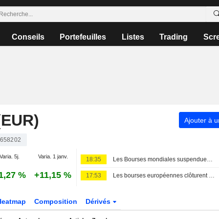
Conseils
Portefeuilles
Listes
Trading
Scr
(EUR)
Ajouter à u
658202
Varia. 5j.
Varia. 1 janv.
18:35
Les Bourses mondiales suspendues au Moyen-Orient, records en Europe
1,27 %
+11,15 %
17:53
Les bourses européennes clôturent en ordre dispersé, les investisseurs attentifs aux négociations sur l'accord avec l'Iran
Heatmap
Composition
Dérivés