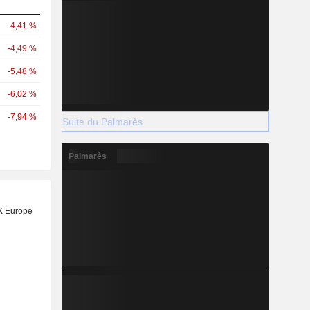
-4,41 %
-4,49 %
-5,48 %
-6,02 %
-7,94 %
Suite du Palmarès
Palmarès
X Europe