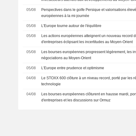
05/08
Perspectives dans le golfe Persique et valorisations élev
européennes à la mi-journée
05/08
L'Europe tourne autour de l'équilibre
05/08
Les actions européennes atteignent un nouveau record de 
d'entreprises éclipsant les incertitudes au Moyen-Orient
05/08
Les bourses européennes progressent légèrement, les inve
négociations au Moyen-Orient
05/08
L'Europe entre prudence et optimisme
04/08
Le STOXX 600 clôture à un niveau record, porté par les rés
technologie
04/08
Les bourses européennes clôturent en hausse mardi, porté
d'entreprises et les discussions sur Ormuz