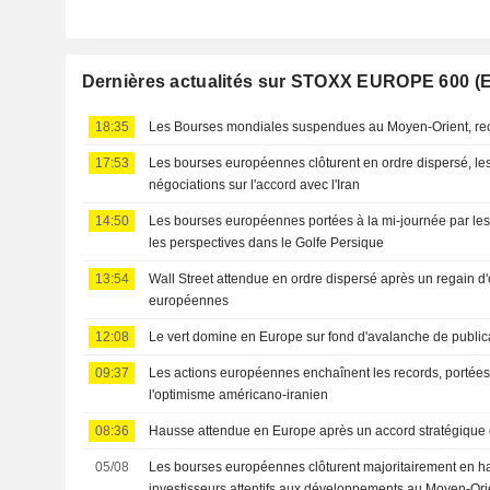
Dernières actualités sur STOXX EUROPE 600 (
18:35
Les Bourses mondiales suspendues au Moyen-Orient, re
17:53
Les bourses européennes clôturent en ordre dispersé, les 
négociations sur l'accord avec l'Iran
14:50
Les bourses européennes portées à la mi-journée par les r
les perspectives dans le Golfe Persique
13:54
Wall Street attendue en ordre dispersé après un regain d
européennes
12:08
Le vert domine en Europe sur fond d'avalanche de public
09:37
Les actions européennes enchaînent les records, portées p
l'optimisme américano-iranien
08:36
Hausse attendue en Europe après un accord stratégique d
05/08
Les bourses européennes clôturent majoritairement en h
investisseurs attentifs aux développements au Moyen-Ori