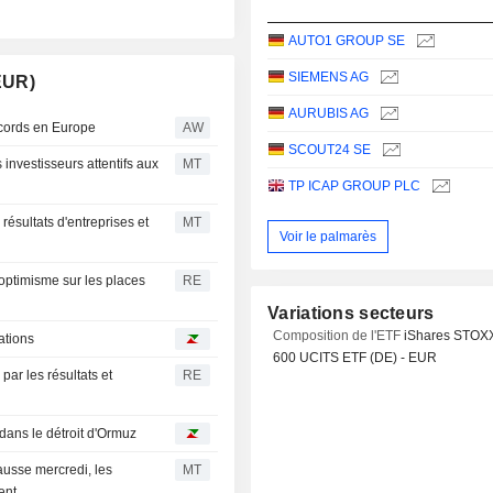
AUTO1 GROUP SE
SIEMENS AG
EUR)
AURUBIS AG
cords en Europe
AW
SCOUT24 SE
investisseurs attentifs aux
MT
TP ICAP GROUP PLC
ésultats d'entreprises et
MT
Voir le palmarès
'optimisme sur les places
RE
Variations secteurs
Composition de l'ETF
iShares STOX
ations
600 UCITS ETF (DE) - EUR
ar les résultats et
RE
ans le détroit d'Ormuz
ausse mercredi, les
MT
ent