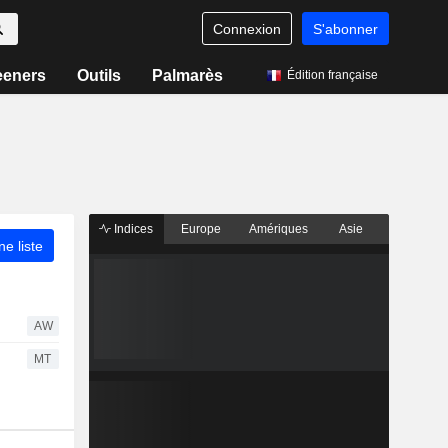
Connexion
S'abonner
eeners
Outils
Palmarès
Édition française
Indices
Europe
Amériques
Asie
ne liste
AW
MT