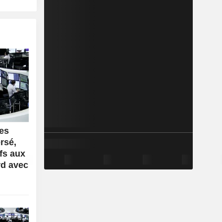
es
rsé,
ifs aux
rd avec