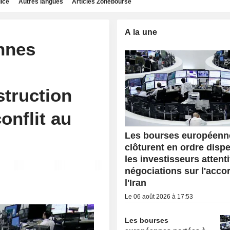
dice
Autres langues
Articles Zonebourse
A la une
nnes
struction
onflit au
Les bourses européenn
clôturent en ordre dispe
les investisseurs attent
négociations sur l'acco
l'Iran
Le 06 août 2026 à 17:53
Les bourses