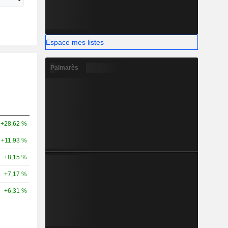
Espace mes listes
Palmarès
+28,62 %
+11,93 %
+8,15 %
+7,17 %
+6,31 %