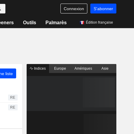
Connexion
S'abonner
eeners
Outils
Palmarès
Édition française
Indices
Europe
Amériques
Asie
ne liste
RE
RE