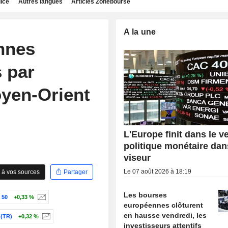
dice
Autres langues
Articles Zonebourse
A la une
nnes
 par
oyen-Orient
L'Europe finit dans le ve
politique monétaire dan
viseur
Le 07 août 2026 à 18:19
 à vos sources
Partager
Les bourses
 50
+0,33 %
européennes clôturent
en hausse vendredi, les
(TR)
+0,32 %
investisseurs attentifs