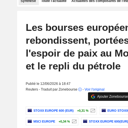
Synthèse
Toute l'actualité
Actualités des composants de l'in
Les bourses europée
rebondissent, portées
l'espoir de paix au M
et le repli du pétrole
Publié le 12/06/2026 à 18:47
Reuters - Traduit par Zonebourse
-
Voir l'original
Ajouter Zonebourse
STOXX EUROPE 600 (EUR)
+0,31 %
EURO STOXX
MSCI EUROPE
+0,34 %
STOXX EUROPE 600(EUR)