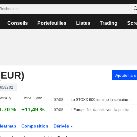
Conseils
Portefeuilles
Listes
Trading
Scr
(EUR)
Ajouter à u
658202
Varia. 5j.
Varia. 1 janv.
07/08
Le STOXX 600 termine la semaine à un sommet historique, porté par les résultats et la faiblesse de l'emploi américain
1,70 %
+11,49 %
07/08
L'Europe finit dans le vert, la politique monétaire dans le viseur
Heatmap
Composition
Dérivés