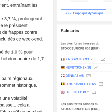
ent, entraînant les
SXXP: Graphique dynamique
 de 3,7 %, prolongeant
e le président
Palmarès
 de frappes contre
conclu dès ce week-end.
Les plus fortes hausses du
STOXX EUROPE 600 (EUR)
é de 1,9 % pour
in hebdomadaire de 1,7
KINGSPAN GROUP PLC
NEMETSCHEK SE
GENMAB A/S
 pairs régionaux,
LOTUS BAKERIES NV
 sommet historique.
FRESNILLO PLC
une volatilité
Les plus fortes baisses du
baisse... cela a
STOXX EUROPE 600 (EUR)
lan qu'il recherchait