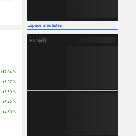
Espace mes listes
Palmarès
+17,84 %
+6,97 %
+6,50 %
+5,42 %
+4,60 %