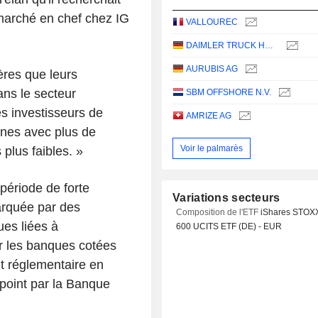
marché en chef chez IG
VALLOUREC
DAIMLER TRUCK HOLDING AG
AURUBIS AG
ères que leurs
ns le secteur
SBM OFFSHORE N.V.
es investisseurs de
AMRIZE AG
nnes avec plus de
Voir le palmarès
plus faibles. »
 période de forte
Variations secteurs
arquée par des
Composition de l'ETF
iShares STOX
ues liées à
600 UCITS ETF (DE) - EUR
sur les banques cotées
t réglementaire en
point par la Banque