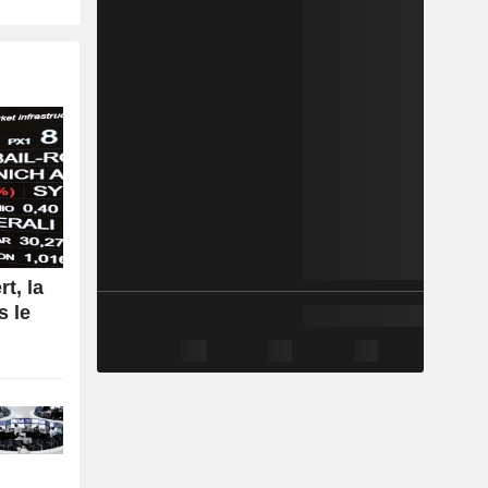
rt, la
s le