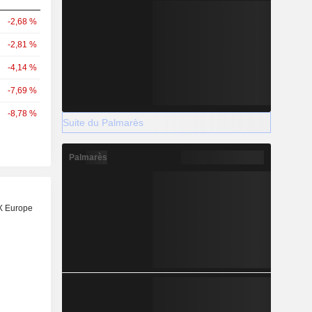
-2,68 %
-2,81 %
-4,14 %
-7,69 %
-8,78 %
Suite du Palmarès
Palmarès
X Europe