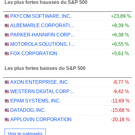
Les plus fortes hausses du S&P 500
PAYCOM SOFTWARE, INC.
+23,89 %
ALBEMARLE CORPORATION
+8,39 %
PARKER-HANNIFIN CORPORATION
+6,38 %
MOTOROLA SOLUTIONS, INC.
+6,55 %
FOX CORPORATION
+5,61 %
Les plus fortes baisses du S&P 500
AXON ENTERPRISE, INC.
-8,77 %
WESTERN DIGITAL CORPORATION
-9,42 %
EPAM SYSTEMS, INC.
-11,69 %
DATADOG, INC.
-15,68 %
APPLOVIN CORPORATION
-20,18 %
Voir le palmarès