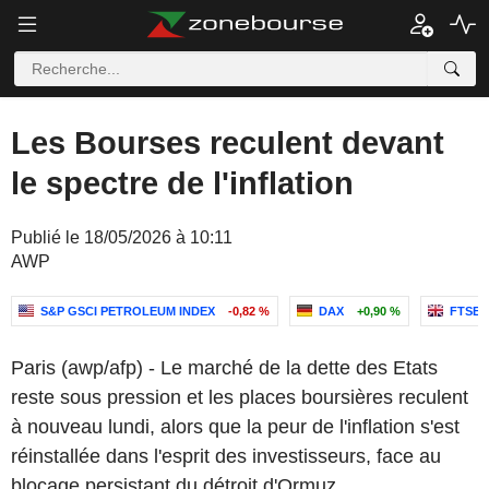
Les Bourses reculent devant
le spectre de l'inflation
Publié le 18/05/2026 à 10:11
AWP
S&P GSCI PETROLEUM INDEX
-0,82 %
DAX
+0,90 %
FTSE 
Paris (awp/afp) - Le marché de la dette des Etats
reste sous pression et les places boursières reculent
à nouveau lundi, alors que la peur de l'inflation s'est
réinstallée dans l'esprit des investisseurs, face au
blocage persistant du détroit d'Ormuz.