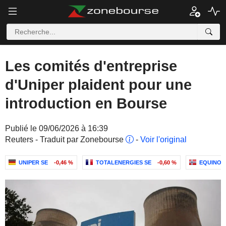
Les comités d'entreprise
d'Uniper plaident pour une
introduction en Bourse
Publié le 09/06/2026 à 16:39
Reuters - Traduit par Zonebourse
-
Voir l'original
UNIPER SE
-0,46 %
TOTALENERGIES SE
-0,60 %
EQUINOR