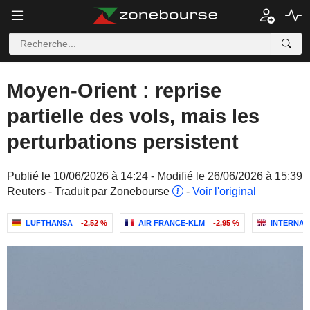
Moyen-Orient : reprise
partielle des vols, mais les
perturbations persistent
Publié le 10/06/2026 à 14:24 - Modifié le 26/06/2026 à 15:39
Reuters - Traduit par Zonebourse
-
Voir l'original
LUFTHANSA
-2,52 %
AIR FRANCE-KLM
-2,95 %
INTERNAT