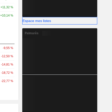
+11,32 %
+10,14 %
Espace mes listes
Palmarès
-9,55 %
-12,50 %
-14,81 %
-18,72 %
-22,77 %