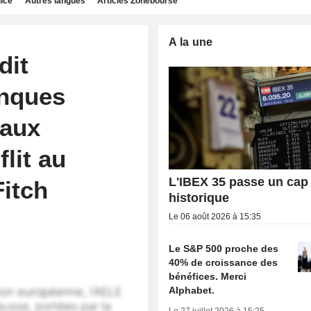
dice
Autres langues
Articles Zonebourse
A la une
dit
anques
 aux
lit au
L'IBEX 35 passe un cap
Fitch
historique
Le 06 août 2026 à 15:35
Le S&P 500 proche des
40% de croissance des
bénéfices. Merci
Alphabet.