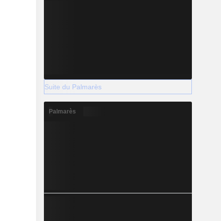
Suite du Palmarès
Palmarès