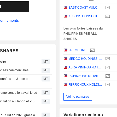
l
EAST COAST VULCAN MINING CORPORATION
ALSONS CONSOLIDATED RESOURCES, INC.
abonnements
Les plus fortes baisses du
PHILIPPINES PSE ALL
SHARES
I-REMIT, INC.
LL SHARES
MEDCO HOLDINGS, INC.
estre
MT
ABRA MINING AND INDUSTRIAL CORPORATION
 données commerciales
MT
ROBINSONS RETAIL HOLDINGS, INC.
 données au Japon et
MT
FERRONOUX HOLDINGS, INC.
rump contre le travail forcé
MT
Voir le palmarès
inflation au Japon et PIB
MT
Variations secteurs
e du Sud en 2026 grâce à
MT