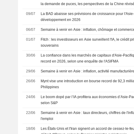
la demande de puces, les perspectives de la Chine révis
09/07
La BAD abaisse ses prévisions de croissance pour l'Asie
développement en 2026
06/07
Semaine à venir en Asie : inflation, chômage et commerce
01/07
Fitch : les investisseurs en Asie surveillent l'IA, le crédit p
souverains
30/06
La confiance dans les marchés de capitaux d'Asie-Pacifiq
record en 2026, selon une enquête de l'ASIFMA
29/06
Semaine à venir en Asie : inflation, activité manufacturiè
26/06
Mynt vise une introduction en bourse record de 92,3 mill
Philippines
24/06
Le boom dopé par l’IA profitera aux économies d’Asie-Pac
selon S&P
22/06
Semaine à venir en Asie : taux directeurs, chiffres de l'inf
l'emploi
18/06
Les États-Unis et l'Iran signent un accord de cessez-le-feu