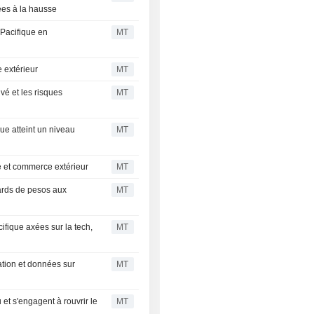
ées à la hausse
-Pacifique en
MT
 extérieur
MT
rivé et les risques
MT
ue atteint un niveau
MT
re et commerce extérieur
MT
iards de pesos aux
MT
ifique axées sur la tech,
MT
lation et données sur
MT
 et s'engagent à rouvrir le
MT