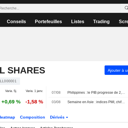
Conseils
Portefeuilles
Listes
Trading
Scr
LL SHARES
Ajouter à u
LL000001
Varia. 5j.
Varia. 1 janv.
07/08
Philippines : le PIB progresse de 2,3 % au deuxième trimestre
+0,69 %
-1,58 %
03/08
Semaine en Asie : indices PMI, chiffres de l'inflation et données commerciales
Heatmap
Composition
Dérivés