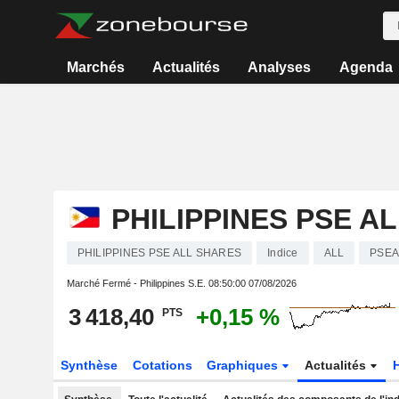
Marchés
Actualités
Analyses
Agenda
PHILIPPINES PSE A
PHILIPPINES PSE ALL SHARES
Indice
ALL
PSEA
Marché Fermé - Philippines S.E.
08:50:00 07/08/2026
3 418,40
+0,15 %
PTS
Synthèse
Cotations
Graphiques
Actualités