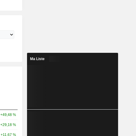
Ma Liste
+49,48 %
+29,18 %
+11,67 %