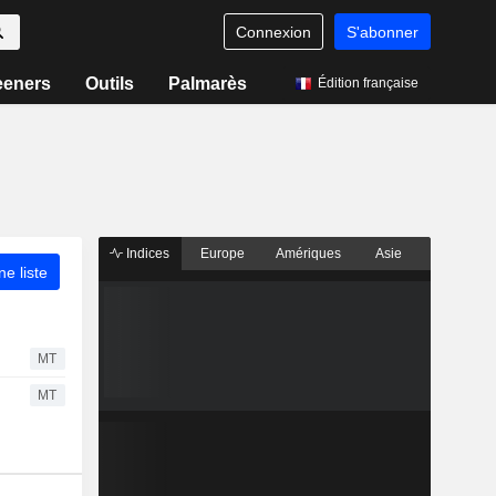
Connexion
S'abonner
eeners
Outils
Palmarès
Édition française
Indices
Europe
Amériques
Asie
ne liste
MT
MT