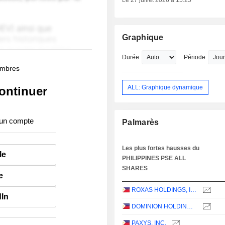
Le 27 juillet 2026 à 15:25
Graphique
Durée
Période
membres
ALL: Graphique dynamique
ontinuer
 un compte
Palmarès
Les plus fortes hausses du
le
PHILIPPINES PSE ALL
SHARES
e
ROXAS HOLDINGS, INC.
dIn
DOMINION HOLDINGS, INC.
PAXYS, INC.