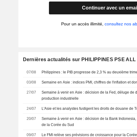
Continuer avec un emai
Pour un accès illimité,
consultez nos 
Dernières actualités sur PHILIPPINES PSE A
07/08
Philippines : le PIB progresse de 2,3 % au deuxième trim
03/08
Semaine en Asie : indices PMI, chiffres de l'inflation et
27/07
Semaine à venir en Asie : décision de la Fed, déluge de
production industrielle
24/07
L'Asie et les analystes fustigent les droits de douane de T
20/07
Semaine à venir en Asie : décision de la Bank Indonesia, 
de la Corée du Sud
09/07
Le FMI relève ses prévisions de croissance pour la Coré