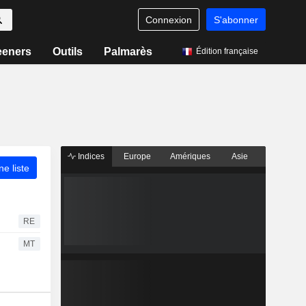
Connexion
S'abonner
eeners
Outils
Palmarès
Édition française
Indices
Europe
Amériques
Asie
ne liste
RE
MT