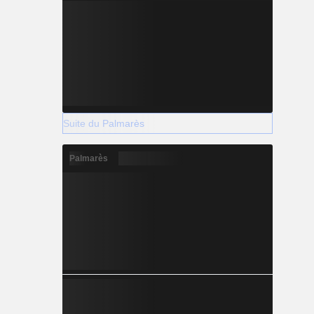
Suite du Palmarès
Palmarès