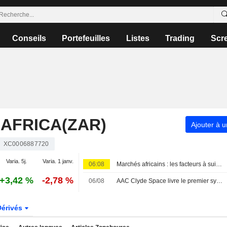
Conseils
Portefeuilles
Listes
Trading
Scr
AFRICA(ZAR)
Ajouter à u
XC0006887720
Varia. 5j.
Varia. 1 janv.
06:08
Marchés africains : les facteurs à suivre le 7 août
+3,42 %
-2,78 %
06/08
AAC Clyde Space livre le premier système de réception de pré-série pour le télescope SKA en Afrique du Sud
Dérivés