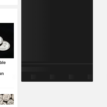
ble
un