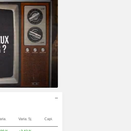
aria.
Varia. 5j.
Capi.