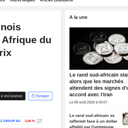
dice
Autres langues
Articles Zonebourse
A la une
inois
 Afrique du
rix
Le rand sud-africain sta
alors que les marchés
attendent des signes d'
accord avec l'Iran
 à vos sources
Partager
Le 06 août 2026 à 09:07
Le rand sud-africain se
raffermit face à un dollar
Z GROUP AG
-1,05 %
affaibli par l'optimisme