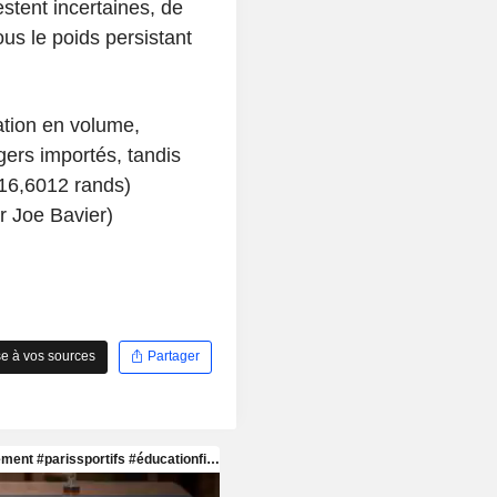
stent incertaines, de
us le poids persistant
ation en volume,
gers importés, tandis
 16,6012 rands)
r Joe Bavier)
e à vos sources
Partager