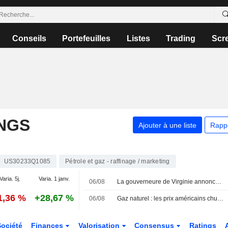
Conseils
Portefeuilles
Listes
Trading
Scr
NGS
Ajouter à une liste
Rapp
US30233Q1085
Pétrole et gaz - raffinage / marketing
Varia. 5j.
Varia. 1 janv.
06/08
La gouverneure de Virginie annonce son intervention dans le projet de fusion entre Dominion et NextEra
1,36 %
+28,67 %
06/08
Gaz naturel : les prix américains chutent de 2 % pour atteindre un plus bas de 14 semaines après une forte hausse des stocks
Société
Finances
Valorisation
Consensus
Ratings