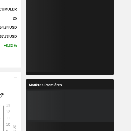
CUMULER
25
54,84
USD
67,73
USD
+8,32 %
Matières Premières