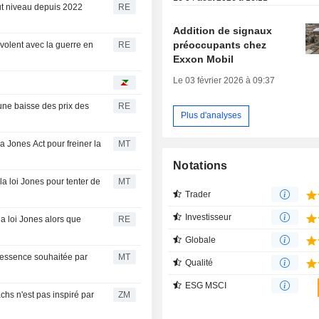
aut niveau depuis 2022
RE
Addition de signaux
préoccupants chez
volent avec la guerre en
RE
Exxon Mobil
Le 03 février 2026 à 09:37
 une baisse des prix des
RE
Plus d'analyses
 Jones Act pour freiner la
MT
Notations
a loi Jones pour tenter de
MT
Trader
Investisseur
a loi Jones alors que
RE
Globale
 l'essence souhaitée par
MT
Qualité
ESG MSCI
ZM