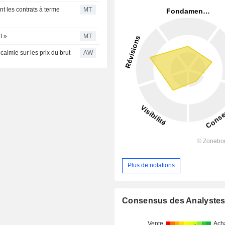
nt les contrats à terme
MT
t »
MT
lmie sur les prix du brut
AW
Plus de notations
Consensus des Analyste
Vente
Ach