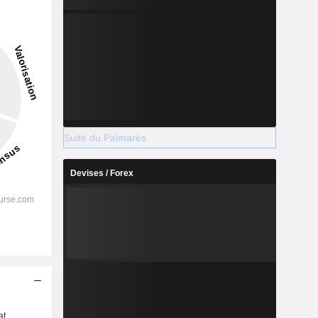
Suite du Palmarès
Devises / Forex
s
at