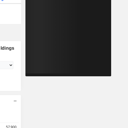
ldings
57 900