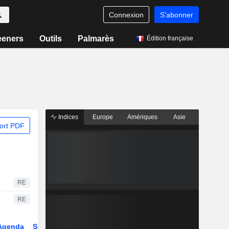
Connexion
S'abonner
eeners
Outils
Palmarès
Édition française
Indices
Europe
Amériques
Asie
ort PDF
RE
RE
Agenda
Secteur
Dérivés
Fonds et ETFs