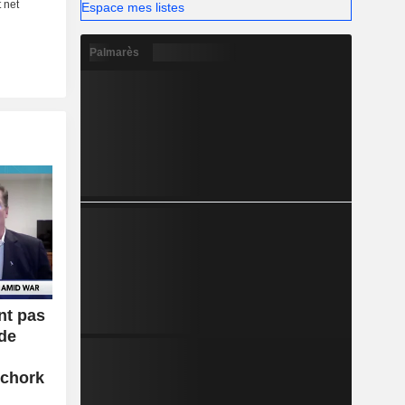
Espace mes listes
Palmarès
nt pas
 de
Schork