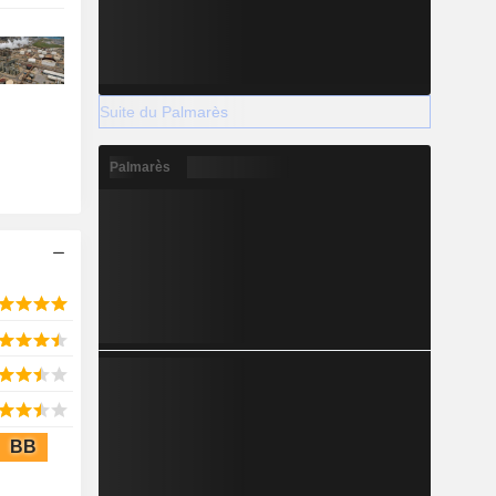
Suite du Palmarès
Palmarès
BB