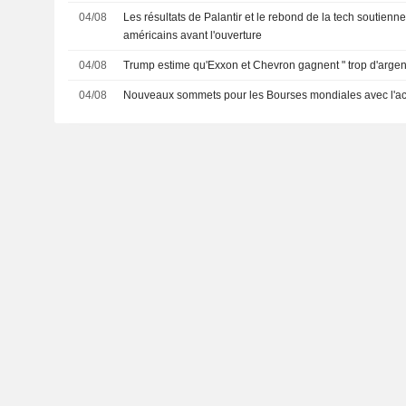
04/08
Les résultats de Palantir et le rebond de la tech soutienne
américains avant l'ouverture
04/08
Trump estime qu'Exxon et Chevron gagnent " trop d'argen
04/08
Nouveaux sommets pour les Bourses mondiales avec l'acca